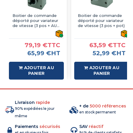
Boitier de commande
Boitier de commande
déporté pour variateur
déporté pour variateur
de vitesse (3 pos + AU +
de vitesse (3 pos + pot)
pot)
79,19 €TTC
63,59 €TTC
65,99 €HT
52,99 €HT
AJOUTER AU
AJOUTER AU
PANIER
PANIER
Livraison
rapide
+ de
5000 références
90% expédiées le jour
en stock permanent
même
Paiements
sécurisés
SAV
réactif
et en plusieurs fois
94% de clients satisfaits