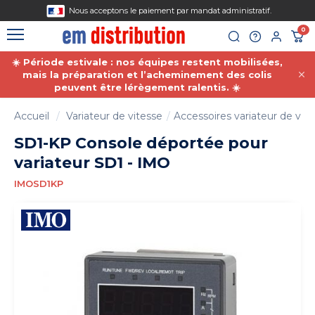
Gestion des cookies
Nous acceptons le paiement par mandat administratif.
0
☀️ Période estivale : nos équipes restent mobilisées,
mais la préparation et l’acheminement des colis
peuvent être lérègement ralentis. ☀️
Accueil
Variateur de vitesse
Accessoires variateur de vit
SD1-KP Console déportée pour
variateur SD1 - IMO
IMOSD1KP