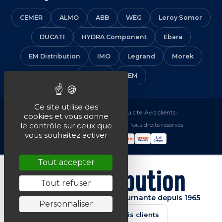
CEMER
ALMO
ABB
WEG
Leroy Somer
DUCATI
HYDRA Component
Ebara
EM Distribution
IMO
Legrand
Morek
Solera
VEM
Ce site utilise des
Mentions légales
•
CGV
•
Plan du site
•
Avis clients
•
cookies et vous donne
© 2016-2026 EM Distribution - Tous droits réservés
le contrôle sur ceux que
vous souhaitez activer
Tout accepter
Tout refuser
Spécialiste de la machine tournante depuis 1965
Personnaliser
★★★★★
4.7/5 · Avis clients