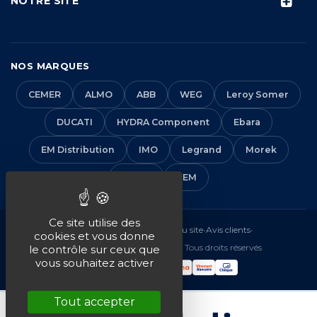
NOTRE SITE
NOS MARQUES
CEMER
ALMO
ABB
WEG
Leroy Somer
DUCATI
HYDRA Component
Ebara
EM Distribution
IMO
Legrand
Morek
Solera
VEM
Ce site utilise des
Mentions légales
•
CGV
•
Plan du site
•
Avis clients
•
cookies et vous donne
© 2016-2026 EM Distribution - Tous droits réservés
le contrôle sur ceux que
vous souhaitez activer
Tout accepter