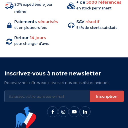
+ de
5000 références
90% expédiées le jour
en stock permanent
même
Paiements
sécurisés
SAV
réactif
et en plusieurs fois
94% de clients satisfaits
Retour
14 jours
pour changer d'avis
Inscrivez-vous à notre newsletter
Recevez nos offres exclusives et nos conseils techniques
Inscription