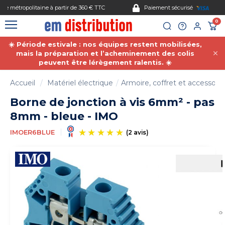
Gestion des cookies
Paiement sécurisé
0
☀️ Période estivale : nos équipes restent mobilisées,
mais la préparation et l’acheminement des colis
peuvent être lérègement ralentis. ☀️
Accueil
Matériel électrique
Armoire, coffret et accessoire
Borne de jonction à vis 6mm² - pas
8mm - bleue - IMO
IMOER6BLUE
(2 avis)