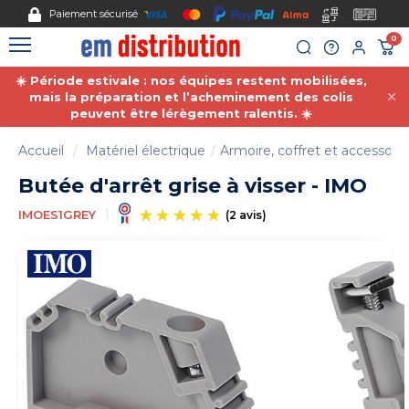
Gestion des cookies
Paiement sécurisé
0
☀️ Période estivale : nos équipes restent mobilisées,
mais la préparation et l’acheminement des colis
peuvent être lérègement ralentis. ☀️
Accueil
Matériel électrique
Armoire, coffret et accessoire
Butée d'arrêt grise à visser - IMO
IMOES1GREY
(2 avis)