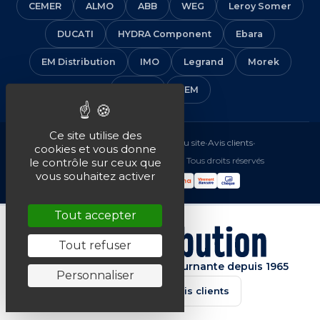
CEMER
ALMO
ABB
WEG
Leroy Somer
DUCATI
HYDRA Component
Ebara
EM Distribution
IMO
Legrand
Morek
Solera
VEM
Ce site utilise des
Mentions légales
•
CGV
•
Plan du site
•
Avis clients
•
cookies et vous donne
© 2016-2026 EM Distribution - Tous droits réservés
le contrôle sur ceux que
vous souhaitez activer
Tout accepter
Tout refuser
Spécialiste de la machine tournante depuis 1965
Personnaliser
★★★★★
4.7/5 · Avis clients