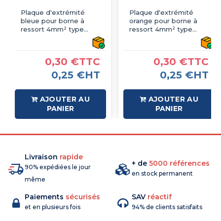
Plaque d'extrémité
Plaque d'extrémité
bleue pour borne à
orange pour borne à
ressort 4mm² type
ressort 4mm² type
PushFit - IMO
PushFit - IMO
0,30 €TTC
0,30 €TTC
0,25 €HT
0,25 €HT
AJOUTER AU
AJOUTER AU
PANIER
PANIER
Livraison
rapide
+ de
5000 références
90% expédiées le jour
en stock permanent
même
Paiements
sécurisés
SAV
réactif
et en plusieurs fois
94% de clients satisfaits