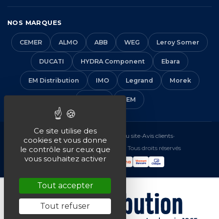
NOS MARQUES
CEMER
ALMO
ABB
WEG
Leroy Somer
DUCATI
HYDRA Component
Ebara
EM Distribution
IMO
Legrand
Morek
Solera
VEM
Ce site utilise des
Mentions légales
•
CGV
•
Plan du site
•
Avis clients
•
cookies et vous donne
© 2016-2026 EM Distribution - Tous droits réservés
le contrôle sur ceux que
vous souhaitez activer
Tout accepter
Tout refuser