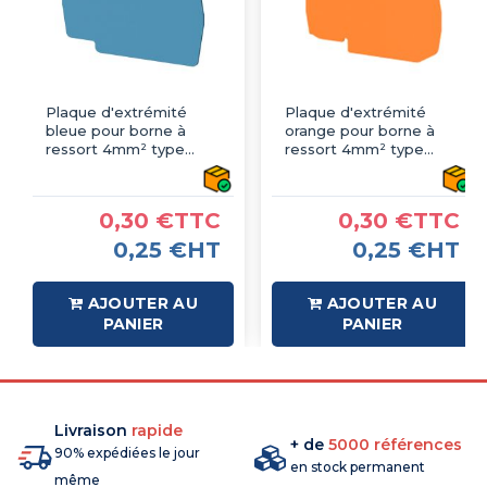
Plaque d'extrémité
Plaque d'extrémité
bleue pour borne à
orange pour borne à
ressort 4mm² type
ressort 4mm² type
PushFit - IMO
PushFit - IMO
0,30 €TTC
0,30 €TTC
0,25 €HT
0,25 €HT
AJOUTER AU
AJOUTER AU
PANIER
PANIER
Livraison
rapide
+ de
5000 références
90% expédiées le jour
en stock permanent
même