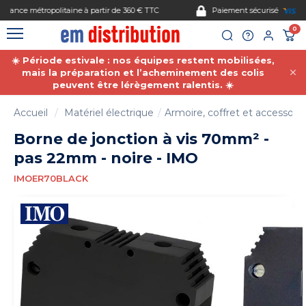
Gestion des cookies
Paiement sécurisé
0
☀️ Période estivale : nos équipes restent mobilisées,
mais la préparation et l’acheminement des colis
peuvent être lérègement ralentis. ☀️
Accueil
Matériel électrique
Armoire, coffret et accessoire
Borne de jonction à vis 70mm² -
pas 22mm - noire - IMO
IMOER70BLACK