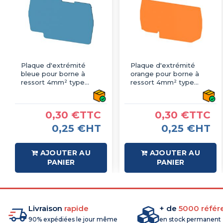
Plaque d'extrémité
Plaque d'extrémité
bleue pour borne à
orange pour borne à
ressort 4mm² type
ressort 4mm² type
PushFit - IMO
PushFit - IMO
0,30 €TTC
0,30 €TTC
0,25 €HT
0,25 €HT
AJOUTER AU
AJOUTER AU
PANIER
PANIER
Livraison
rapide
+ de
5000 référ
90% expédiées le jour même
en stock permanent