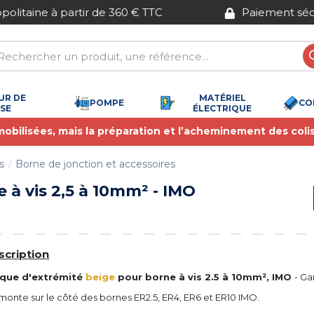
Paiement sécurisé
UR DE
MATÉRIEL
POMPE
CO
SSE
ÉLECTRIQUE
 mobilisées, mais la préparation et l’acheminement des coli
s
Borne de jonction et accessoires
 à vis 2,5 à 10mm² - IMO
avis)
scription
aque d'extrémité
beige
pour borne
à vis 2.5 à 10mm², IMO
- Ga
monte sur le côté des bornes ER2.5, ER4, ER6 et ER10 IMO.