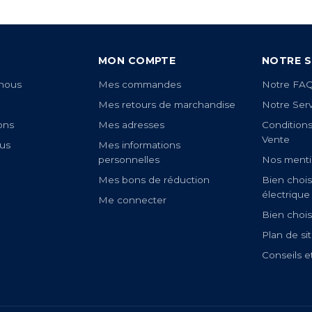
MON COMPTE
NOTRE S
nous
Mes commandes
Notre FA
Mes retours de marchandise
Notre Ser
ons
Mes adresses
Condition
Vente
us
Mes informations
personnelles
Nos menti
Mes bons de réduction
Bien chois
électrique
Me connecter
Bien chois
Plan de si
Conseils e