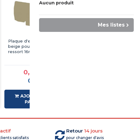
Aucun produit
Mes listes
Plaque d'extrémité
Plaque d'extrémité
beige pour borne à
grise pour borne à
ressort 16mm² type
ressort 6mm² type
PushFit - IMO
PushFit - IMO
0,66 €TTC
0,34 €TTC
0,55 €HT
0,28 €HT
AJOUTER AU
AJOUTER AU
PANIER
PANIER
actif
Retour
14 jours
lients satisfaits
pour changer d'avis