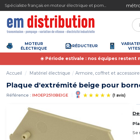
Gestion des cookies
ite en France métropolitaine à partir de 360 € TTC
Spécialiste français en moteur électrique et pompe à eau
MOTEUR
VARIATE
RÉDUCTEUR
ÉLECTRIQUE
VITE
☀️ Période estivale : nos équipes restent
Accueil
Matériel électrique
Armoire, coffret et accessoire
Plaque d'extrémité beige pour borne
Référence :
IMOEP2510BEIGE
(1 
De
Pl
Se 