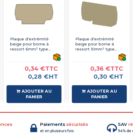
Plaque d'extrémité
Plaque d'extrémité
beige pour borne à
beige pour borne à
ressort 6mm² type
ressort 10mm² type
PushFit - IMO
PushFit - IMO
0,34 €TTC
0,36 €TTC
0,28 €HT
0,30 €HT
AJOUTER AU
AJOUTER AU
PANIER
PANIER
ences
Paiements
sécurisés
SAV
ré
et en plusieurs fois
94% de c