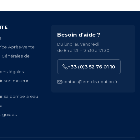
ITE
Besoin d'aide ?
Q
Du lundi au vendredi
vice Après-Vente
de 8h à 12h – 13h30 à 17h30
s Générales de
+33 (0)3 52 76 01 10
ons légales
ir son moteur
contact@em-distribution.fr
ir sa pompe à eau
te
t guides