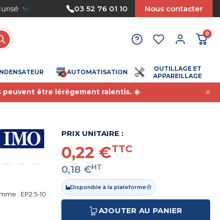
Nous acceptons le paiement par mandat
03 52 76 01 10
Nous contacter
0
OUTILLAGE ET
NDENSATEUR
AUTOMATISATION
APPAREILLAGE
s peuvent être lérègement ralentis. ☀️
PRIX UNITAIRE :
0,22 €
TTC
HT
0,18 €
Disponible à la plateforme
mme : EP2.5-10
AJOUTER AU PANIER