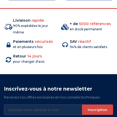
Livraison
rapide
+ de
5000 références
90% expédiées le jour
en stock permanent
même
Paiements
sécurisés
SAV
réactif
et en plusieurs fois
94% de clients satisfaits
Retour
14 jours
pour changer d'avis
Inscrivez-vous à notre newsletter
Recevez nos offres exclusives et nos conseils techniques
Inscription