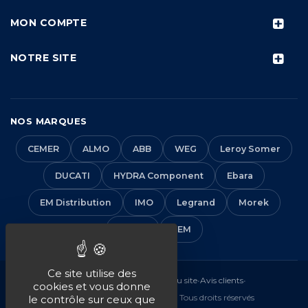
MON COMPTE
NOTRE SITE
NOS MARQUES
CEMER
ALMO
ABB
WEG
Leroy Somer
DUCATI
HYDRA Component
Ebara
EM Distribution
IMO
Legrand
Morek
Solera
VEM
Ce site utilise des
Mentions légales
•
CGV
•
Plan du site
•
Avis clients
•
cookies et vous donne
© 2016-2026 EM Distribution - Tous droits réservés
le contrôle sur ceux que