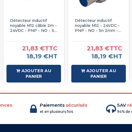
Détecteur inductif
Détecteur inductif
noyable M12 câble 2m -
noyable M12 - 24VDC -
24VDC - PNP - NO - Sn
PNP - NO - Sn 2mm -
2mm - IP67 - IMO
IP67 - IMO
21,83 €TTC
21,83 €TTC
18,19 €HT
18,19 €HT
AJOUTER AU
AJOUTER AU
PANIER
PANIER
ences
Paiements
sécurisés
SAV
ré
et en plusieurs fois
94% de c