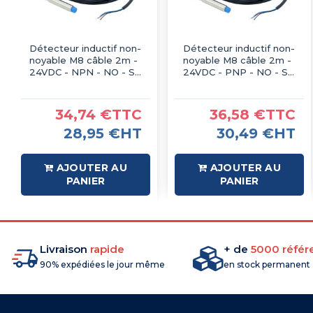
Détecteur inductif non-
Détecteur inductif non-
noyable M8 câble 2m -
noyable M8 câble 2m -
24VDC - NPN - NO - Sn
24VDC - PNP - NO - Sn
4mm - IP67 - IMO
4mm - IP67 - IMO
34,74 €TTC
36,58 €TTC
28,95 €HT
30,49 €HT
AJOUTER AU
AJOUTER AU
PANIER
PANIER
Livraison
rapide
+ de
5000 référ
90% expédiées le jour même
en stock permanent