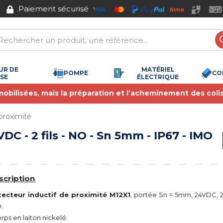
t sécurisé
UR DE
MATÉRIEL
POMPE
CO
SSE
ÉLECTRIQUE
 mobilisées, mais la préparation et l’acheminement des coli
proximité
C - 2 fils - NO - Sn 5mm - IP67 - IMO
scription
ecteur inductif de proximité M12X1
, portée Sn = 5mm, 24VDC, 2 f
.
orps en laiton nickelé.