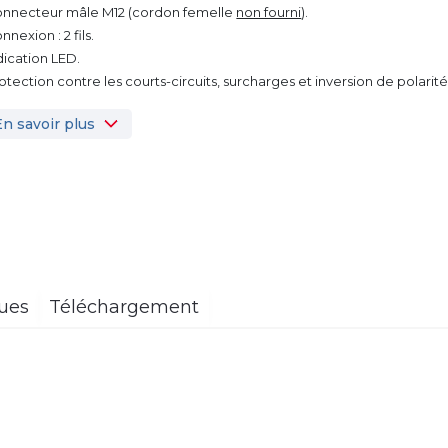
onnecteur mâle M12 (cordon femelle
non fourni
).
nnexion : 2 fils.
ndication LED.
rotection contre les courts-circuits, surcharges et inversion de polarité
En savoir plus
ques
Téléchargement