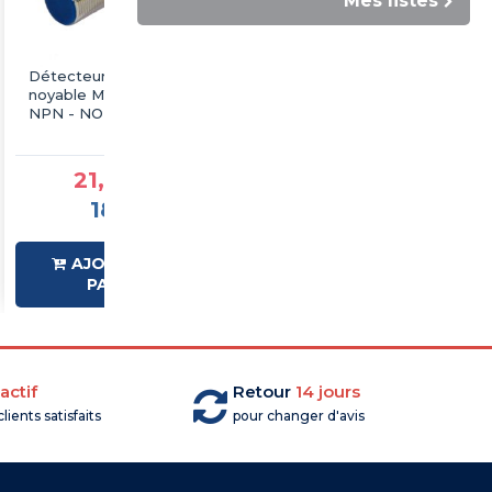
Mes listes
Détecteur inductif
Détecteur inductif
noyable M12 - 24VDC -
noyable M12 câble 2m -
NPN - NO - Sn 2mm -
24VDC - NPN - NO - Sn
IP67 - IMO
2mm - IP67 - IMO
21,83 €TTC
21,83 €TTC
18,19 €HT
18,19 €HT
AJOUTER AU
AJOUTER AU
PANIER
PANIER
actif
Retour
14 jours
lients satisfaits
pour changer d'avis