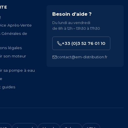
ITE
Besoin d'aide ?
Q
Du lundi au vendredi
vice Après-Vente
de 8h à 12h – 13h30 à 17h30
s Générales de
+33 (0)3 52 76 01 10
ons légales
ir son moteur
contact@em-distribution.fr
ir sa pompe à eau
te
t guides