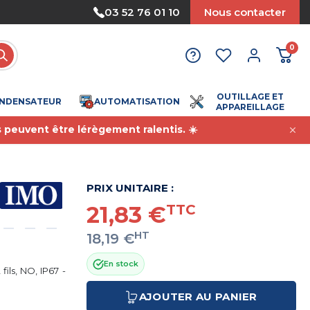
Nous acceptons le paiement par mandat administrati
03 52 76 01 10
Nous contacter
0
OUTILLAGE ET
NDENSATEUR
AUTOMATISATION
APPAREILLAGE
s peuvent être lérègement ralentis. ☀️
PRIX UNITAIRE :
21,83 €
TTC
HT
18,19 €
En stock
ils, NO, IP67 -
AJOUTER AU PANIER