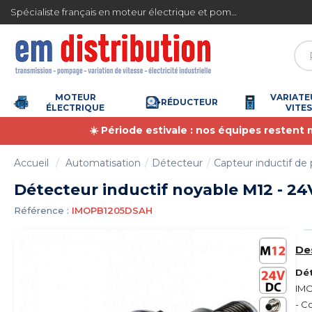
Gestion des cookies
métropolitaine à partir de 360 € TTC
Paiemen
Spécialiste français en moteur électrique et pompe à eau
MOTEUR
VARIATE
RÉDUCTEUR
ÉLECTRIQUE
VITE
☀️ Période estivale : nos équipes restent
Accueil
Automatisation
Détecteur
Capteur inductif de 
Détecteur inductif noyable M12 - 24VD
Référence :
IMOPB1205DSAH
De
Dét
IMO
- C