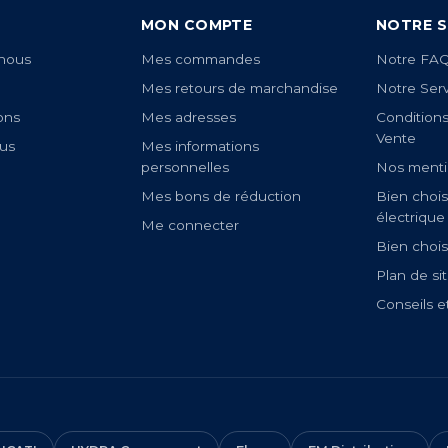
MON COMPTE
NOTRE S
nous
Mes commandes
Notre FA
Mes retours de marchandise
Notre Ser
ons
Mes adresses
Condition
Vente
us
Mes informations
personnelles
Nos menti
Mes bons de réduction
Bien chois
électrique
Me connecter
Bien chois
Plan de si
Conseils e