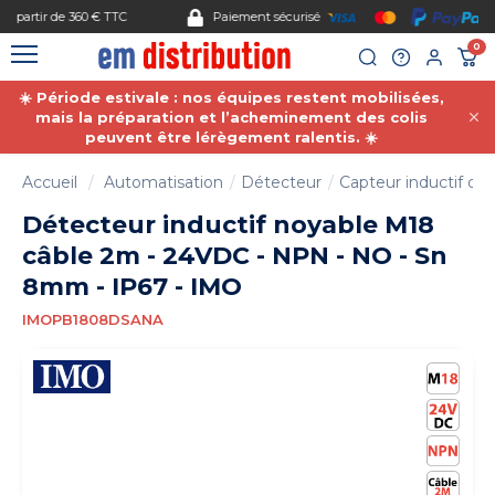
Gestion des cookies
Paiement sécurisé
0
☀️ Période estivale : nos équipes restent mobilisées,
mais la préparation et l’acheminement des colis
peuvent être lérègement ralentis. ☀️
Accueil
Automatisation
Détecteur
Capteur inductif de 
Détecteur inductif noyable M18
câble 2m - 24VDC - NPN - NO - Sn
8mm - IP67 - IMO
IMOPB1808DSANA