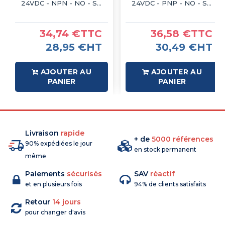
24VDC - NPN - NO - Sn
24VDC - PNP - NO - Sn
4mm - IP67 - IMO
4mm - IP67 - IMO
34,74 €TTC
36,58 €TTC
28,95 €HT
30,49 €HT
AJOUTER AU
AJOUTER AU
PANIER
PANIER
Livraison
rapide
+ de
5000 références
90% expédiées le jour
en stock permanent
même
Paiements
sécurisés
SAV
réactif
et en plusieurs fois
94% de clients satisfaits
Retour
14 jours
pour changer d'avis