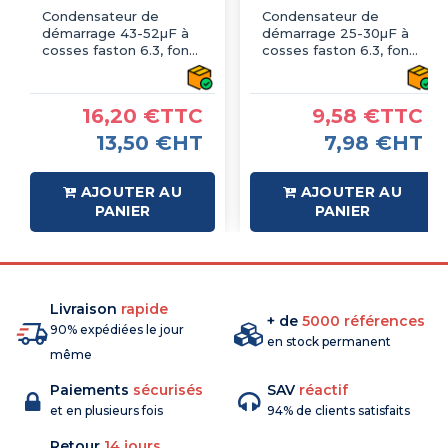
Condensateur de
Condensateur de
démarrage 43-52µF à
démarrage 25-30µF à
cosses faston 6.3, fond
cosses faston 6.3, fond
plat - Ø36.5x68.5mm -
plat - Ø36x68mm -
DUCATI
DUCATI
16,20 €TTC
9,58 €TTC
13,50 €HT
7,98 €HT
AJOUTER AU
AJOUTER AU
PANIER
PANIER
Livraison
rapide
+ de
5000 références
90% expédiées le jour
en stock permanent
même
Paiements
sécurisés
SAV
réactif
et en plusieurs fois
94% de clients satisfaits
Retour
14 jours