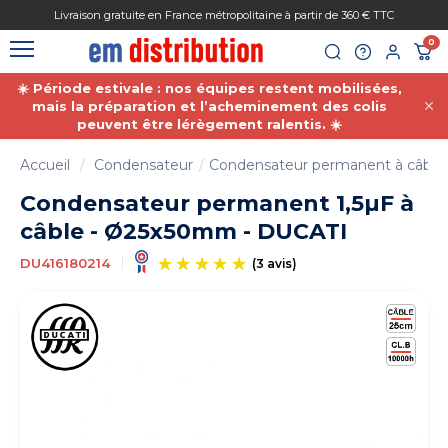
Gestion des cookies
ivraison gratuite en France métropolitaine à partir de 360 € TTC
Paieme
0
☀️ Période estivale : nos équipes restent mobilisées,
mais la préparation et l’acheminement des colis
peuvent être lérègement ralentis. ☀️
Accueil
Condensateur
Condensateur permanent à câble/f
Condensateur permanent 1,5µF à
câble - Ø25x50mm - DUCATI
DU416180214
(3 avis)