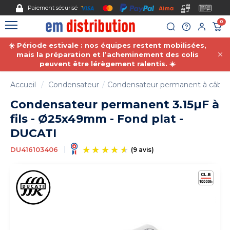
Gestion des cookies
Paiement sécurisé
0
☀️ Période estivale : nos équipes restent mobilisées,
mais la préparation et l’acheminement des colis
peuvent être lérègement ralentis. ☀️
Accueil
Condensateur
Condensateur permanent à câble/f
Condensateur permanent 3.15µF à
fils - Ø25x49mm - Fond plat -
DUCATI
DU416103406
(9 avis)