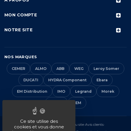
MON COMPTE
NOTRE SITE
NOS MARQUES
CEMER
ALMO
ABB
WEG
Leroy Somer
DUCATI
HYDRA Component
Ebara
EM Distribution
IMO
Legrand
Morek
Solera
VEM
Ce site utilise des
Mentions légales
•
CGV
•
Plan du site
•
Avis clients
•
cookies et vous donne