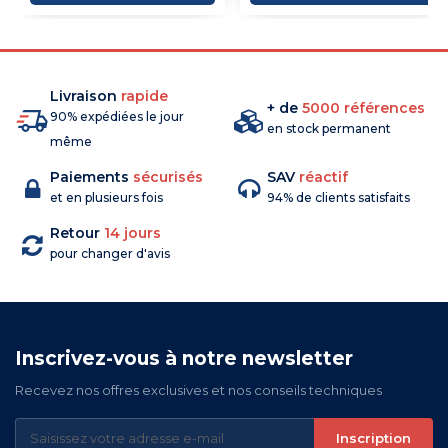
Livraison
rapide
+ de
5000 références
90% expédiées le jour
en stock permanent
même
Paiements
sécurisés
SAV
réactif
et en plusieurs fois
94% de clients satisfaits
Retour
14 jours
pour changer d'avis
Inscrivez-vous à notre newsletter
Recevez nos offres exclusives et nos conseils techniques
Inscription