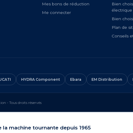
Mes bons de réduction
Bien chois
électrique
Me connecter
Bien chois
Plan de si
Conseils e
UCATI
HYDRA Component
Ebara
EM Distribution
on - Tous droits réservés
e la machine tournante depuis 1965