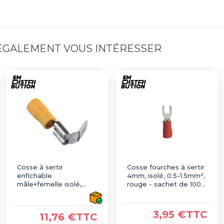
 ÉGALEMENT VOUS INTÉRESSER
Cosse à sertir
Cosse fourches à sertir
enfichable
4mm, isolé, 0.5-1.5mm²,
mâle+femelle isolé,
rouge - sachet de 100
type faston, jaune
pcs
6.3mm - sachet de 100
pcs
3,95 €TTC
11,76 €TTC