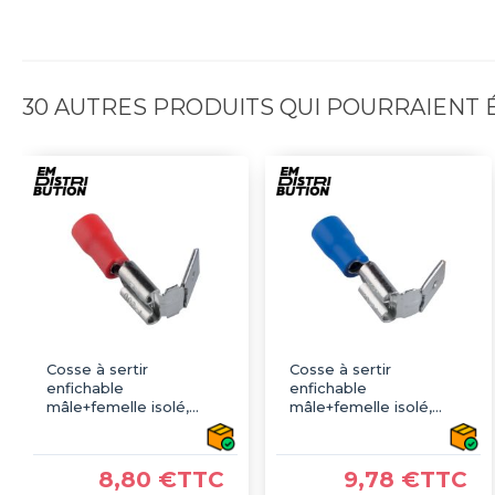
30 AUTRES PRODUITS QUI POURRAIENT
Cosse à sertir
Cosse à sertir
enfichable
enfichable
mâle+femelle isolé,
mâle+femelle isolé,
type faston, rouge
type faston, bleu
6.3mm - sachet de 100
6.3mm - sachet de 100
pcs
pcs
8,80 €TTC
9,78 €TTC