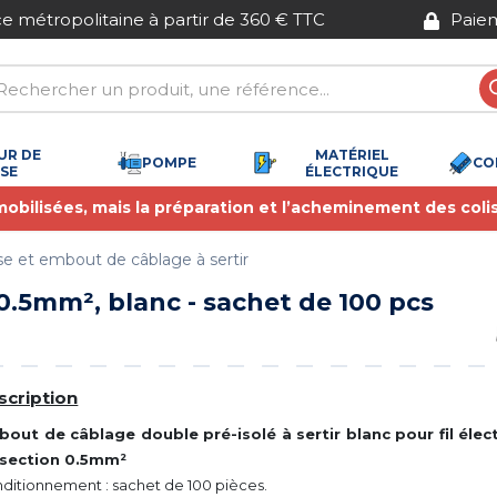
Paiement sécurisé
UR DE
MATÉRIEL
POMPE
CO
SSE
ÉLECTRIQUE
 mobilisées, mais la préparation et l’acheminement des coli
e et embout de câblage à sertir
0.5mm², blanc - sachet de 100 pcs
scription
out de câblage double pré-isolé à sertir blanc pour fil élec
 section 0.5mm²
ditionnement : sachet de 100 pièces.