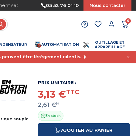
Nous acceptons le paiement par mandat
03 52 76 01 10
Nous contacter
0
OUTILLAGE ET
NDENSATEUR
AUTOMATISATION
APPAREILLAGE
s peuvent être lérègement ralentis. ☀️
PRIX UNITAIRE :
3,13 €
TTC
HT
2,61 €
En stock
trique souple
AJOUTER AU PANIER