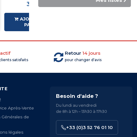
Mes listes
3,80 €HT
3,96 €HT
AJOUTER AU
AJOUTER AU
PANIER
PANIER
actif
Retour
14 jours
lients satisfaits
pour changer d'avis
ITE
Besoin d'aide ?
Q
Du lundi au vendredi
vice Après-Vente
de 8h à 12h – 13h30 à 17h30
s Générales de
+33 (0)3 52 76 01 10
ons légales