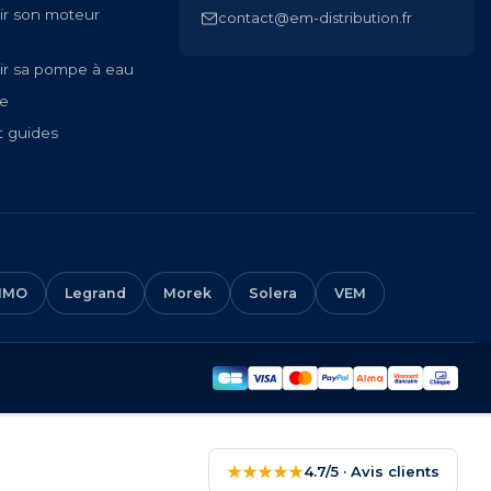
ir son moteur
contact@em-distribution.fr
ir sa pompe à eau
te
t guides
IMO
Legrand
Morek
Solera
VEM
★★★★★
4.7/5 · Avis clients