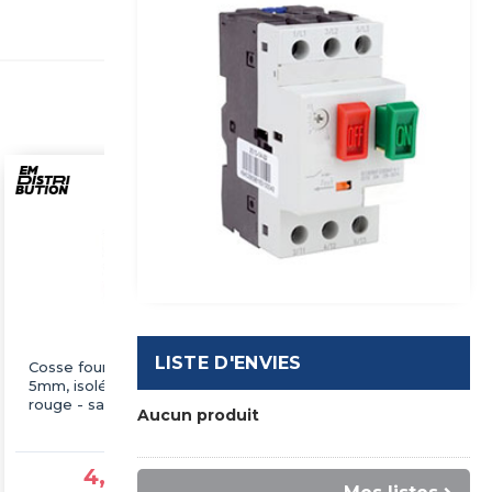
LISTE D'ENVIES
Cosse fourches à sertir
Cosse fourches à sertir
5mm, isolé, 0.5-1.5mm²,
6mm, isolé, 0.5-1.5mm²,
rouge - sachet de 100
rouge - sachet de 100
Aucun produit
pcs
pcs
4,56 €TTC
4,75 €TTC