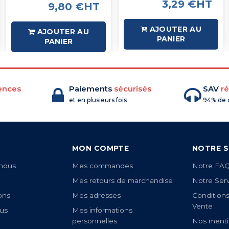
3,29 €HT
9,80 €HT
AJOUTER AU
AJOUTER AU
PANIER
PANIER
ences
Paiements
sécurisés
SAV
ré
et en plusieurs fois
94% de c
MON COMPTE
NOTRE S
nous
Mes commandes
Notre FA
Mes retours de marchandise
Notre Ser
ons
Mes adresses
Condition
Vente
us
Mes informations
personnelles
Nos menti