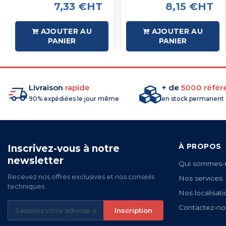
7,33 €HT
8,15 €HT
AJOUTER AU
AJOUTER AU
PANIER
PANIER
Livraison
rapide
+ de
5000 référ
90% expédiées le jour même
en stock permanent
À PROPOS
Inscrivez-vous à notre
newsletter
Qui sommes-
Recevez nos offres exclusives et nos conseils
Nos services
techniques
Nos localisati
Contactez-no
Inscription