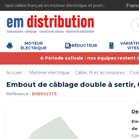
Gestion des cookies
ite en France métropolitaine à partir de 360 € TTC
Spécialiste français en moteur électrique et pompe à eau
MOTEUR
VARIATE
RÉDUCTEUR
ÉLECTRIQUE
VITE
☀️ Période estivale : nos équipes restent
Accueil
Matériel électrique
Câble, fil et accessoires
Coss
Embout de câblage double à sertir, 
Référence :
EM59023TE
De
Emb
de
Con