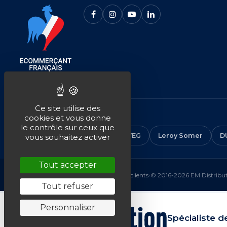
Ce site utilise des
NOS MARQUES
cookies et vous donne
le contrôle sur ceux que
CEMER
ALMO
ABB
WEG
Leroy Somer
D
vous souhaitez activer
Tout accepter
Mentions légales
•
CGV
•
Plan du site
•
Avis clients
•
© 2016-2026 EM Distributi
Tout refuser
Personnaliser
Spécialiste d