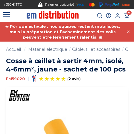
Gestion des cookies
Paiement sécurisé
0
☀️ Période estivale : nos équipes restent mobilisées,
mais la préparation et l’acheminement des colis
peuvent être lérègement ralentis. ☀️
Accueil
Matériel électrique
Câble, fil et accessoires
Coss
Cosse à œillet à sertir 4mm, isolé,
4-6mm², jaune - sachet de 100 pcs
EM59020
(2 avis)