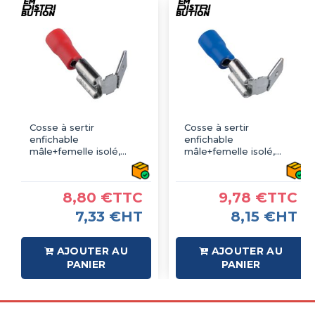
Cosse à sertir
Cosse à sertir
enfichable
enfichable
mâle+femelle isolé,
mâle+femelle isolé,
type faston, rouge
type faston, bleu
6.3mm - sachet de 100
6.3mm - sachet de 100
pcs
pcs
8,80 €TTC
9,78 €TTC
7,33 €HT
8,15 €HT
AJOUTER AU
AJOUTER AU
PANIER
PANIER