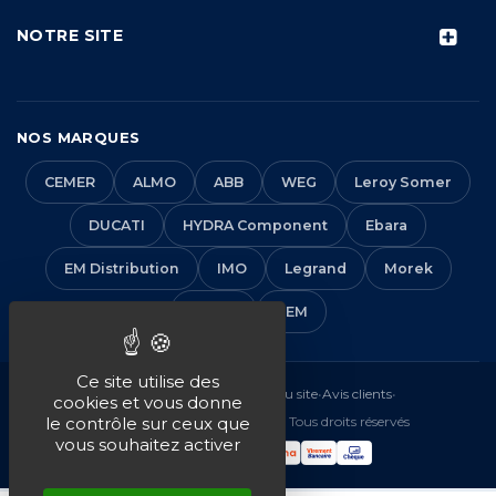
NOTRE SITE
NOS MARQUES
CEMER
ALMO
ABB
WEG
Leroy Somer
DUCATI
HYDRA Component
Ebara
EM Distribution
IMO
Legrand
Morek
Solera
VEM
Ce site utilise des
Mentions légales
•
CGV
•
Plan du site
•
Avis clients
•
cookies et vous donne
© 2016-2026 EM Distribution - Tous droits réservés
le contrôle sur ceux que
vous souhaitez activer