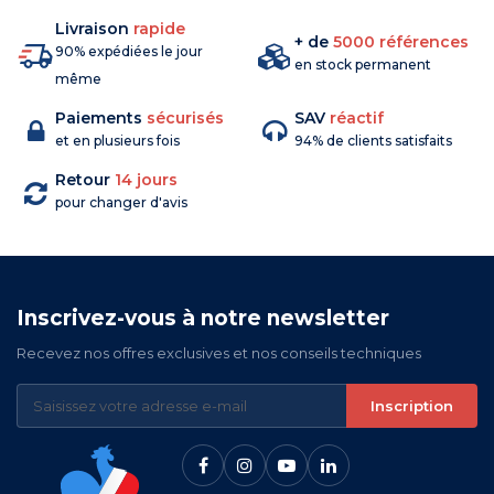
Livraison
rapide
+ de
5000 références
90% expédiées le jour
en stock permanent
même
Paiements
sécurisés
SAV
réactif
et en plusieurs fois
94% de clients satisfaits
Retour
14 jours
pour changer d'avis
Inscrivez-vous à notre newsletter
Recevez nos offres exclusives et nos conseils techniques
Inscription