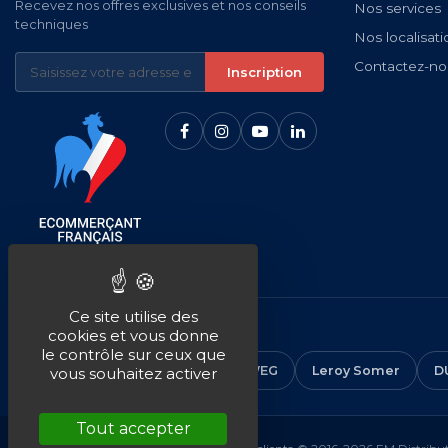
Recevez nos offres exclusives et nos conseils
Nos services
techniques
Nos localisati
Contactez-no
Inscription
Ce site utilise des
NOS MARQUES
cookies et vous donne
le contrôle sur ceux que
CEMER
ALMO
ABB
WEG
Leroy Somer
D
vous souhaitez activer
Tout accepter