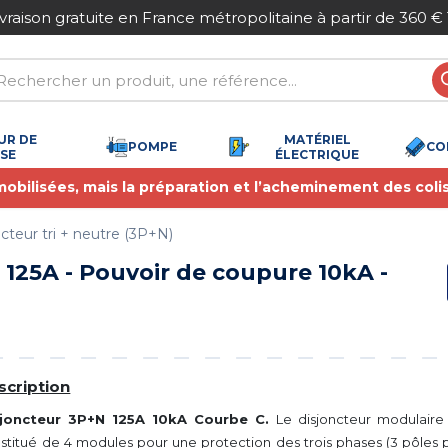
Paiement sécurisé
UR DE
MATÉRIEL
POMPE
CO
SSE
ÉLECTRIQUE
 mobilisées, mais la préparation et l’acheminement des coli
cteur tri + neutre (3P+N)
 125A - Pouvoir de coupure 10kA -
scription
sjoncteur 3P+N 125
A 10kA Courbe C.
Le disjoncteur modulair
stitué de 4 modules pour une protection des trois phases (3 pôles 