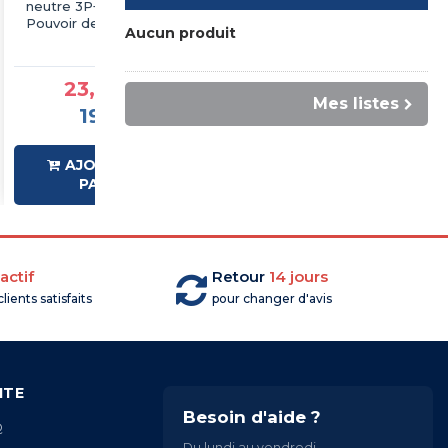
neutre 3P+N - 32A -
neutre 3P+N - 40A -
Pouvoir de coupure
Pouvoir de coupure
Aucun produit
10kA - courbe C - À vis -
10kA - courbe C - À vis -
IMO
IMO
23,99 €TTC
23,99 €TTC
Mes listes
19,99 €HT
19,99 €HT
AJOUTER AU
AJOUTER AU
PANIER
PANIER
actif
Retour
14 jours
lients satisfaits
pour changer d'avis
ITE
Besoin d'aide ?
Q
Du lundi au vendredi