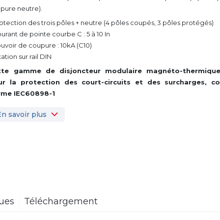
pure neutre).
rotection des trois pôles + neutre (4 pôles coupés, 3 pôles protégés)
ourant de pointe courbe C : 5 à 10 In
ouvoir de coupure : 10kA (C10)
xation sur rail DIN
tte gamme de disjoncteur modulaire magnéto-thermique
ur la protection des court-circuits et des surcharges, c
rme IEC60898-1
En savoir plus
ques
Téléchargement