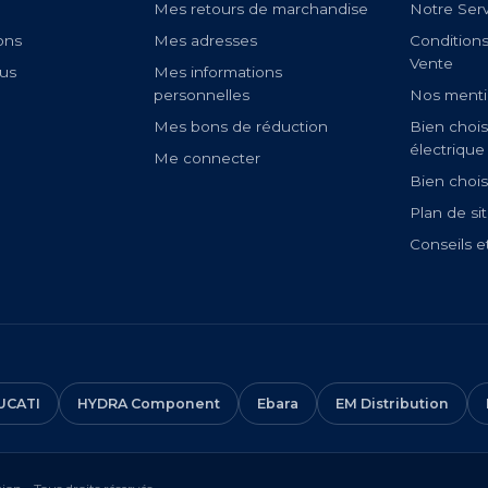
Mes retours de marchandise
Notre Ser
ons
Mes adresses
Condition
Vente
us
Mes informations
personnelles
Nos menti
Mes bons de réduction
Bien chois
électrique
Me connecter
Bien chois
Plan de si
Conseils e
UCATI
HYDRA Component
Ebara
EM Distribution