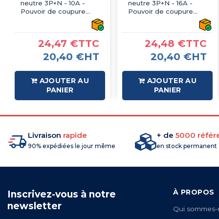
neutre 3P+N - 10A -
neutre 3P+N - 16A -
Pouvoir de coupure
Pouvoir de coupure
10kA - courbe C - À vis -
10kA - courbe C - À vis -
IMO
IMO
24,47 €TTC
24,48 €TTC
20,40 €HT
20,40 €HT
AJOUTER AU
AJOUTER AU
PANIER
PANIER
Livraison
rapide
+ de
5000 référ
90% expédiées le jour même
en stock permanent
À PROPOS
Inscrivez-vous à notre
newsletter
Qui sommes-