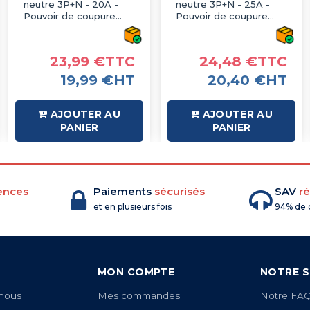
neutre 3P+N - 20A -
neutre 3P+N - 25A -
Pouvoir de coupure
Pouvoir de coupure
10kA - courbe C - À vis -
10kA - courbe C - À vis -
IMO
IMO
23,99 €TTC
24,48 €TTC
19,99 €HT
20,40 €HT
AJOUTER AU
AJOUTER AU
PANIER
PANIER
ences
Paiements
sécurisés
SAV
ré
et en plusieurs fois
94% de c
MON COMPTE
NOTRE S
nous
Mes commandes
Notre FA