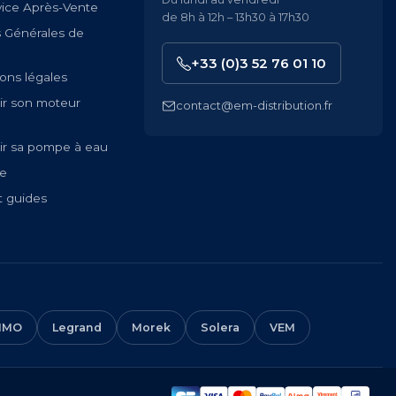
vice Après-Vente
de 8h à 12h – 13h30 à 17h30
s Générales de
+33 (0)3 52 76 01 10
ons légales
ir son moteur
contact@em-distribution.fr
ir sa pompe à eau
te
t guides
IMO
Legrand
Morek
Solera
VEM