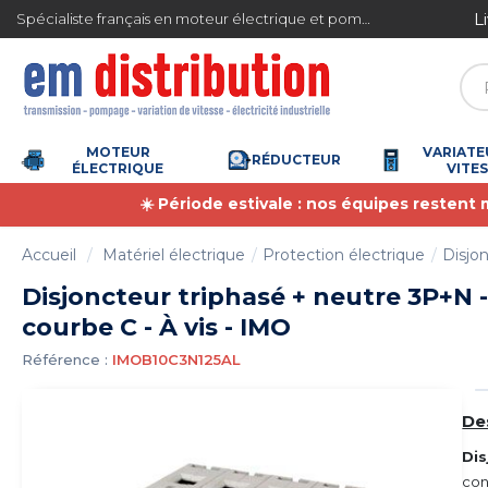
Gestion des cookies
ite en France métropolitaine à partir de 360 € TTC
Spécialiste français en moteur électrique et pompe à eau
MOTEUR
VARIATE
RÉDUCTEUR
ÉLECTRIQUE
VITE
☀️ Période estivale : nos équipes restent
Accueil
Matériel électrique
Protection électrique
Disjon
Disjoncteur triphasé + neutre 3P+N -
courbe C - À vis - IMO
Référence :
IMOB10C3N125AL
De
Di
con