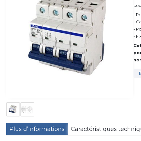
cou
- P
- C
- P
- Fi
Ce
po
no
Plus d’informations
Caractéristiques techni