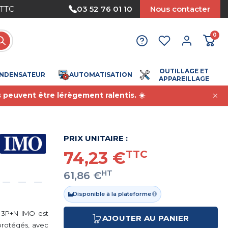
Nous acceptons le paiement par mandat
03 52 76 01 10
Nous contacter
0
OUTILLAGE ET
NDENSATEUR
AUTOMATISATION
APPAREILLAGE
s peuvent être lérègement ralentis. ☀️
PRIX UNITAIRE :
74,23 €
TTC
HT
61,86 €
Disponible à la plateforme
e 3P+N IMO est
AJOUTER AU PANIER
protégés, avec