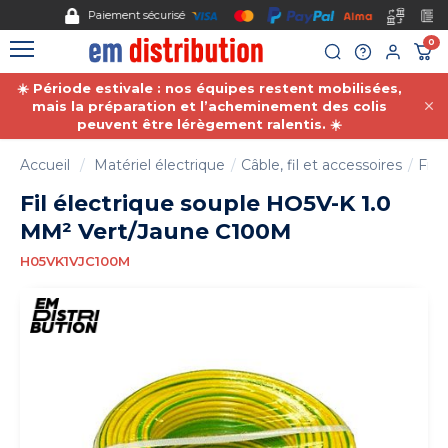
Gestion des cookies
Paiement sécurisé
0
☀️ Période estivale : nos équipes restent mobilisées,
mais la préparation et l’acheminement des colis
peuvent être lérègement ralentis. ☀️
Accueil
Matériel électrique
Câble, fil et accessoires
Fil 
Fil électrique souple HO5V-K 1.0
MM² Vert/Jaune C100M
H05VK1VJC100M