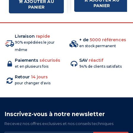
AJOUTER AU
PANIER
PANIER
Livraison
rapide
+ de
5000 références
90% expédiées le jour
en stock permanent
même
Paiements
sécurisés
SAV
réactif
et en plusieurs fois
94% de clients satisfaits
Retour
14 jours
pour changer d'avis
Inscrivez-vous à notre newsletter
Recevez nos offres exclusives et nos conseils techniques