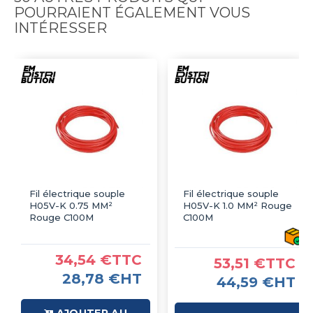
POURRAIENT ÉGALEMENT VOUS
INTÉRESSER
Fil électrique souple
Fil électrique souple
H05V-K 0.75 MM²
H05V-K 1.0 MM² Rouge
Rouge C100M
C100M
34,54 €TTC
53,51 €TTC
28,78 €HT
44,59 €HT
AJOUTER AU