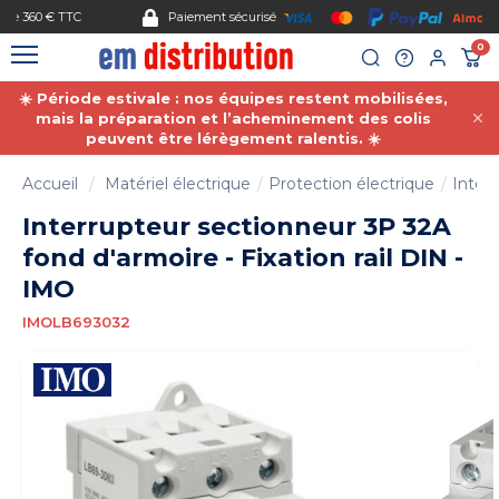
Gestion des cookies
Paiement sécurisé
0
☀️ Période estivale : nos équipes restent mobilisées,
mais la préparation et l’acheminement des colis
peuvent être lérègement ralentis. ☀️
Accueil
Matériel électrique
Protection électrique
Inter-
Interrupteur sectionneur 3P 32A
fond d'armoire - Fixation rail DIN -
IMO
IMOLB693032