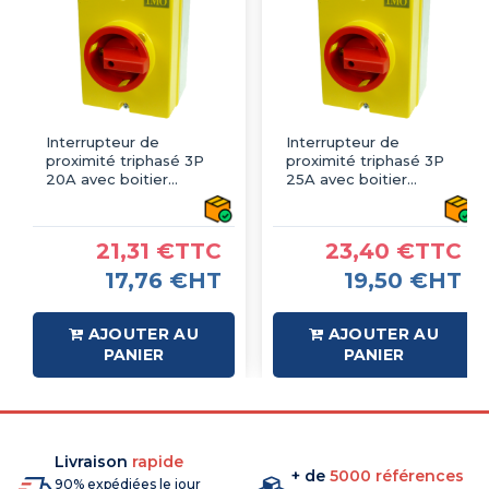
Interrupteur de
Interrupteur de
proximité triphasé 3P
proximité triphasé 3P
20A avec boitier
25A avec boitier
étanche IP66 -
étanche IP66 -
Sectionneur
Sectionneur
cadenassable
cadenassable
21,31 €TTC
23,40 €TTC
17,76 €HT
19,50 €HT
AJOUTER AU
AJOUTER AU
PANIER
PANIER
Livraison
rapide
+ de
5000 références
90% expédiées le jour