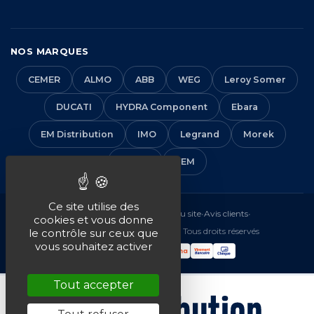
NOS MARQUES
CEMER
ALMO
ABB
WEG
Leroy Somer
DUCATI
HYDRA Component
Ebara
EM Distribution
IMO
Legrand
Morek
Solera
VEM
Ce site utilise des
Mentions légales
•
CGV
•
Plan du site
•
Avis clients
•
cookies et vous donne
© 2016-2026 EM Distribution - Tous droits réservés
le contrôle sur ceux que
vous souhaitez activer
Tout accepter