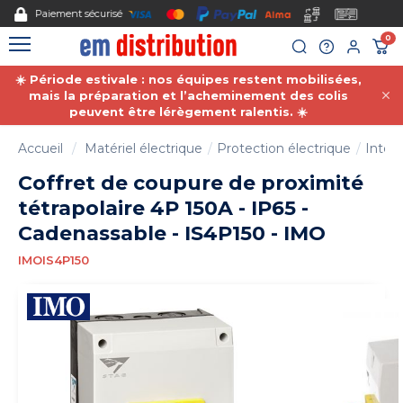
Gestion des cookies
Nous acceptons le paiement par mandat administratif.
0
☀️ Période estivale : nos équipes restent mobilisées,
mais la préparation et l’acheminement des colis
peuvent être lérègement ralentis. ☀️
Accueil
Matériel électrique
Protection électrique
Inter-
Coffret de coupure de proximité
tétrapolaire 4P 150A - IP65 -
Cadenassable - IS4P150 - IMO
IMOIS4P150