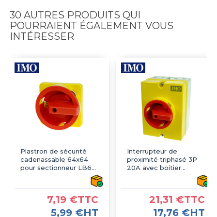
30 AUTRES PRODUITS QUI
POURRAIENT ÉGALEMENT VOUS
INTÉRESSER
Plastron de sécurité
Interrupteur de
cadenassable 64x64
proximité triphasé 3P
pour sectionneur LB69
20A avec boitier
- IMO
étanche IP66 -
Sectionneur
cadenassable
7,19 €TTC
21,31 €TTC
5,99 €HT
17,76 €HT