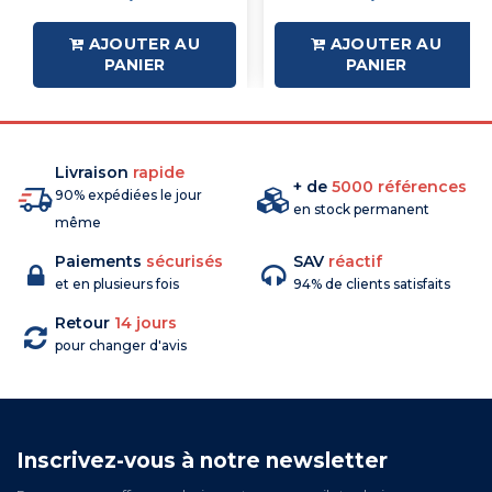
AJOUTER AU
AJOUTER AU
PANIER
PANIER
Livraison
rapide
+ de
5000 références
90% expédiées le jour
en stock permanent
même
Paiements
sécurisés
SAV
réactif
et en plusieurs fois
94% de clients satisfaits
Retour
14 jours
pour changer d'avis
Inscrivez-vous à notre newsletter