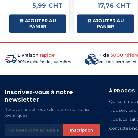
5,99 €HT
17,76 €HT
AJOUTER AU
AJOUTER AU
PANIER
PANIER
Livraison
rapide
+ de
5000 référ
90% expédiées le jour même
en stock permanent
À PROPOS
Inscrivez-vous à notre
newsletter
Qui sommes-
Recevez nos offres exclusives et nos conseils
Nos services
techniques
Nos localisati
Contactez-no
Inscription