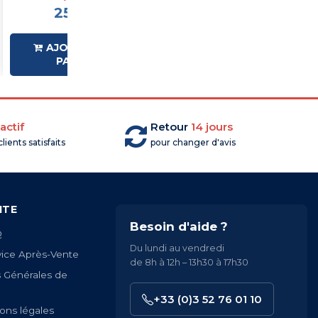
25,83 €HT
43,85 €HT
AJOUTER AU
AJOUTER AU
PANIER
PANIER
actif
Retour
14 jours
lients satisfaits
pour changer d'avis
ITE
Besoin d'aide ?
Q
Du lundi au vendredi
vice Après-Vente
de 8h à 12h – 13h30 à 17h30
s Générales de
+33 (0)3 52 76 01 10
ons légales