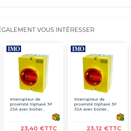
 ÉGALEMENT VOUS INTÉRESSER
Interrupteur de
Interrupteur de
proximité triphasé 3P
proximité triphasé 3P
25A avec boitier
32A avec boitier
étanche IP66 -
étanche IP66 -
Sectionneur
Sectionneur
cadenassable
cadenassable
23,40 €TTC
23,12 €TTC