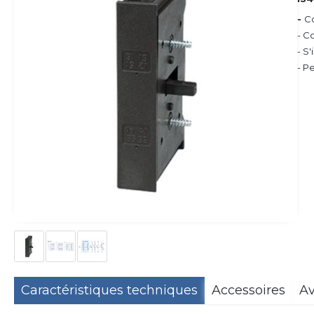
-
C
- C
- S
- P
Caractéristiques techniques
Accessoires
Av