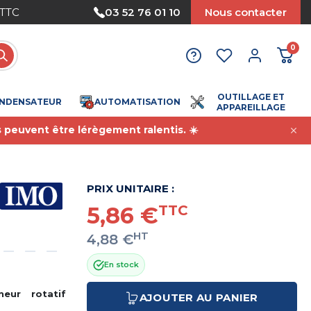
 TTC
Paiement sécurisé
03 52 76 01 10
Nous contacter
0
OUTILLAGE ET
NDENSATEUR
AUTOMATISATION
APPAREILLAGE
s peuvent être lérègement ralentis. ☀️
PRIX UNITAIRE :
5,86 €
TTC
HT
4,88 €
En stock
neur rotatif
AJOUTER AU PANIER