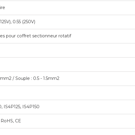
ire
(125V), 0.55 (250V)
res pour coffret sectionneur rotatif
.5mm2 / Souple : 0.5 - 1.5mm2
, IS4P125, IS4P150
, RoHS, CE