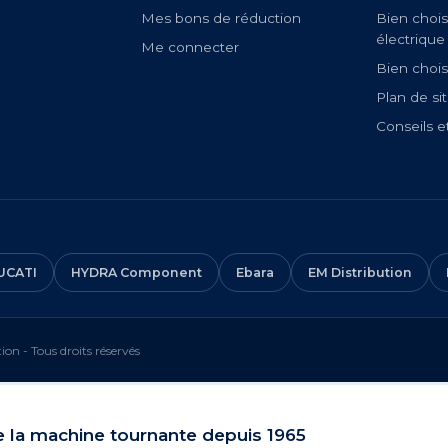
Mes bons de réduction
Bien chois
électrique
Me connecter
Bien chois
Plan de si
Conseils e
UCATI
HYDRA Component
Ebara
EM Distribution
on - Tous droits réservés
e la machine tournante depuis 1965