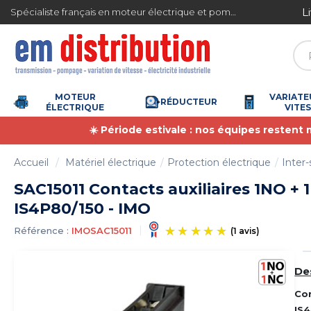
Gestion des cookies
L
Spécialiste français en moteur électrique et pompe à eau
4.7
/
5
(6367 avis)
MOTEUR
VARIATE
RÉDUCTEUR
ÉLECTRIQUE
VITE
☀️ Période estivale : nos équipes restent
Accueil
Matériel électrique
Protection électrique
Inter-
SAC15011 Contacts auxiliaires 1NO +
IS4P80/150 - IMO
Référence :
IMOSAC15011
De
(1 avis)
Co
IS4