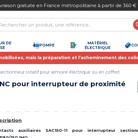
ivraison gratuite en France métropolitaine à partir de 360 €
UR DE
MATÉRIEL
POMPE
CO
SSE
ÉLECTRIQUE
 mobilisées, mais la préparation et l’acheminement des coli
sectionneur rotatif pour armoire électrique ou en coffret
 1NC pour interrupteur de proximité
scription
ntacts auxiliaires SAC150-11 pour interrupteur section
P80/150 IMO.