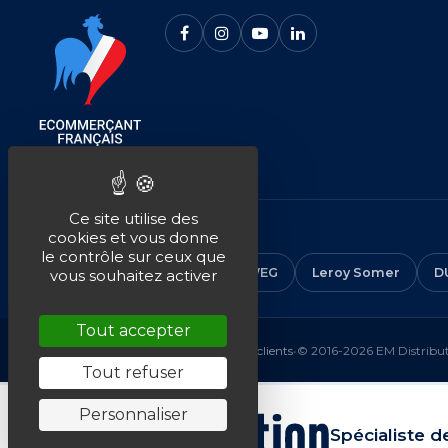
Ce site utilise des
NOS MARQUES
cookies et vous donne
le contrôle sur ceux que
CEMER
ALMO
ABB
WEG
Leroy Somer
D
vous souhaitez activer
Tout accepter
Mentions légales
•
CGV
•
Plan du site
•
Avis clients
•
© 2016-2026 EM Distributi
Tout refuser
Personnaliser
Spécialiste d