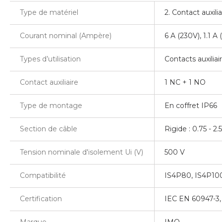
Type de matériel
2. Contact auxilia
Courant nominal (Ampère)
6 A (230V), 1.1 A 
Types d’utilisation
Contacts auxiliai
Contact auxiliaire
1 NC + 1 NO
Type de montage
En coffret IP66
Section de câble
Rigide : 0.75 - 2
Tension nominale d'isolement Ui (V)
500 V
Compatibilité
IS4P80, IS4P100
Certification
IEC EN 60947-3
Marque
IMO