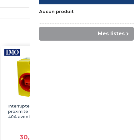
Aucun produit
Mes listes
Interrupteur de
Interrupteur de
proximité triphasé 3P
proximité triphasé 3P
40A avec boitier
63A avec boitier
étanche IP66 -
étanche IP66 -
Sectionneur
Sectionneur
cadenassable
cadenassable
30,99 €TTC
52,62 €TTC