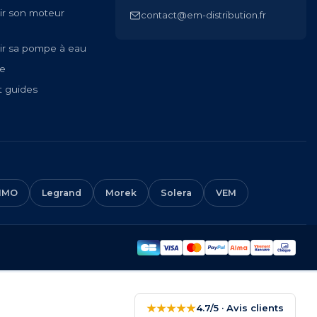
ir son moteur
contact@em-distribution.fr
ir sa pompe à eau
te
t guides
IMO
Legrand
Morek
Solera
VEM
★★★★★
4.7/5 · Avis clients