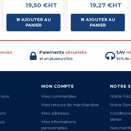
19,50 €HT
19,27 €HT
AJOUTER AU
AJOUTER AU
PANIER
PANIER
ences
Paiements
sécurisés
SAV
ré
et en plusieurs fois
94% de c
MON COMPTE
NOTRE S
nous
Mes commandes
Notre FA
Mes retours de marchandise
Notre Ser
ons
Mes adresses
Condition
Vente
us
Mes informations
personnelles
Nos menti