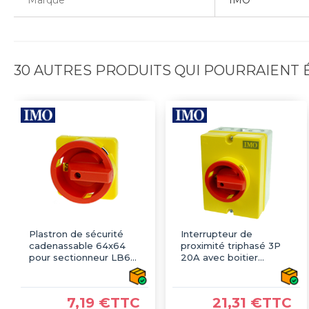
30 AUTRES PRODUITS QUI POURRAIENT
Plastron de sécurité
Interrupteur de
cadenassable 64x64
proximité triphasé 3P
pour sectionneur LB69
20A avec boitier
- IMO
étanche IP66 -
Sectionneur
cadenassable
7,19 €TTC
21,31 €TTC