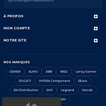
contact@em-distribution.fr
À PROPOS
MON COMPTE
NOTRE SITE
NOS MARQUES
CEMER
ALMO
ABB
WEG
Leroy Somer
DUCATI
HYDRA Component
Ebara
EM Distribution
IMO
Legrand
Morek
Solera
VEM