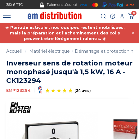
Gestion des cookies
Paiement sécurisé
0
☀️ Période estivale : nos équipes restent mobilisées,
mais la préparation et l’acheminement des colis
peuvent être lérègement ralentis. ☀️
Accueil
Matériel électrique
Démarrage et protection mot
Inverseur sens de rotation moteur
monophasé jusqu'à 1,5 kW, 16 A -
CK123294
EMP123294
(24 avis)