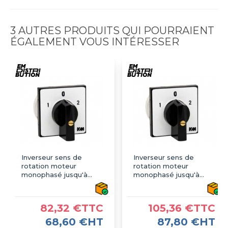
3 AUTRES PRODUITS QUI POURRAIENT
ÉGALEMENT VOUS INTÉRESSER
Inverseur sens de
Inverseur sens de
rotation moteur
rotation moteur
monophasé jusqu'à
monophasé jusqu'à
3kW, 25 A - CK323294
5,5kW, 36 A -
CK523294
82,32 €TTC
105,36 €TTC
68,60 €HT
87,80 €HT