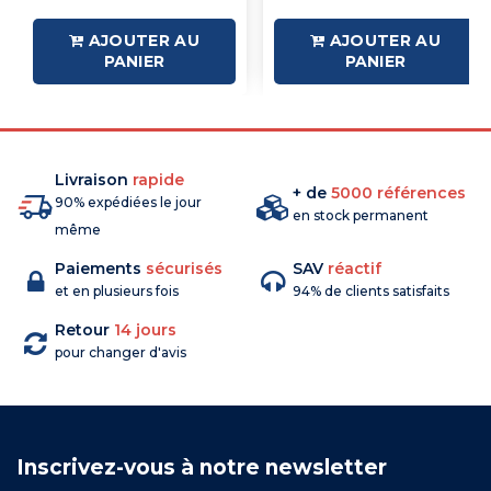
AJOUTER AU
AJOUTER AU
PANIER
PANIER
Livraison
rapide
+ de
5000 références
90% expédiées le jour
en stock permanent
même
Paiements
sécurisés
SAV
réactif
et en plusieurs fois
94% de clients satisfaits
Retour
14 jours
pour changer d'avis
Inscrivez-vous à notre newsletter