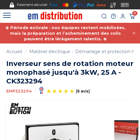
Gestion des cookies
Nous acceptons le pai
0
☀️ Période estivale : nos équipes restent mobilisées,
mais la préparation et l’acheminement des colis
peuvent être lérègement ralentis. ☀️
Accueil
Matériel électrique
Démarrage et protection mot
Inverseur sens de rotation moteur
monophasé jusqu'à 3kW, 25 A -
CK323294
EMP323294
(6 avis)