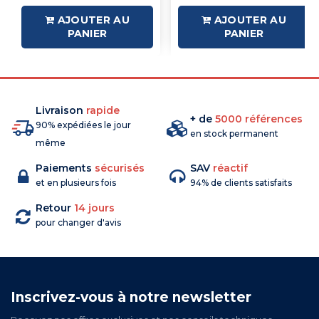
AJOUTER AU
AJOUTER AU
PANIER
PANIER
Livraison
rapide
+ de
5000 références
90% expédiées le jour
en stock permanent
même
Paiements
sécurisés
SAV
réactif
et en plusieurs fois
94% de clients satisfaits
Retour
14 jours
pour changer d'avis
Inscrivez-vous à notre newsletter