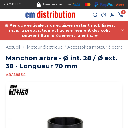
Gestion des cookies
Paiement sécurisé
0
☀️ Période estivale : nos équipes restent mobilisées,
mais la préparation et l’acheminement des colis
peuvent être lérègement ralentis. ☀️
Accueil
Moteur électrique
Accessoires moteur électriqu
Manchon arbre - Ø int. 28 / Ø ext.
38 - Longueur 70 mm
A9.139564