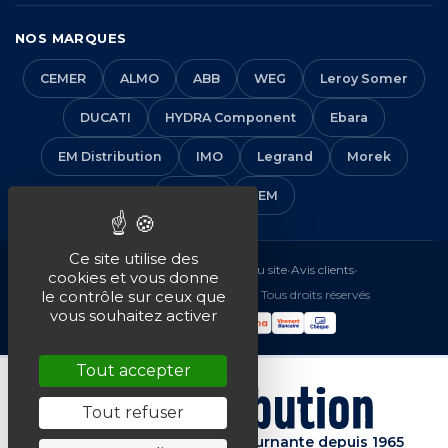
NOS MARQUES
CEMER
ALMO
ABB
WEG
Leroy Somer
DUCATI
HYDRA Component
Ebara
EM Distribution
IMO
Legrand
Morek
Solera
VEM
Ce site utilise des
Mentions légales
•
CGV
•
Plan du site
•
Avis clients
•
cookies et vous donne
© 2016-2026 EM Distribution - Tous droits réservés
le contrôle sur ceux que
vous souhaitez activer
Tout accepter
Tout refuser
Spécialiste de la machine tournante depuis 1965