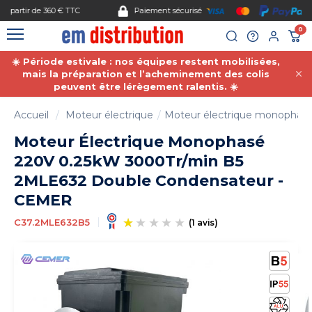
Gestion des cookies
Paiement sécurisé
0
☀️ Période estivale : nos équipes restent mobilisées,
mais la préparation et l’acheminement des colis
peuvent être lérègement ralentis. ☀️
Accueil
Moteur électrique
Moteur électrique monophas
Moteur Électrique Monophasé
220V 0.25kW 3000Tr/min B5
2MLE632 Double Condensateur -
CEMER
C37.2MLE632B5
(1 avis)