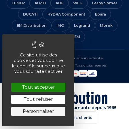
CEMER
ALMO
ABB
WEG
Leroy Somer
DUCATI
HYDRA Component
Ebara
EM Distribution
IMO
Legrand
Morek
Solera
VEM
Ce site utilise des
Mentions légales
•
CGV
•
Plan du site
•
Avis clients
•
cookies et vous donne
© 2016-2026 EM Distribution - Tous droits réservés
le contrôle sur ceux que
vous souhaitez activer
Tout accepter
Tout refuser
Spécialiste de la machine tournante depuis 1965
Personnaliser
★★★★★
4.7/5 · Avis clients