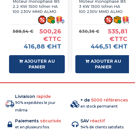
Moteur monophasé B5
Moteur monophasé B5
2.2 KW 1500 tr/min HA
3 KW 1500 tr/min HA
100 230V MMD ALMO
100 230V MMD ALMO
500,26
535,81
588,54 €
630,36 €
€TTC
€TTC
416,88 €HT
446,51 €HT
AJOUTER AU
AJOUTER AU
PANIER
PANIER
Livraison
rapide
+ de
5000 références
90% expédiées le jour
en stock permanent
même
Paiements
sécurisés
SAV
réactif
et en plusieurs fois
94% de clients satisfaits