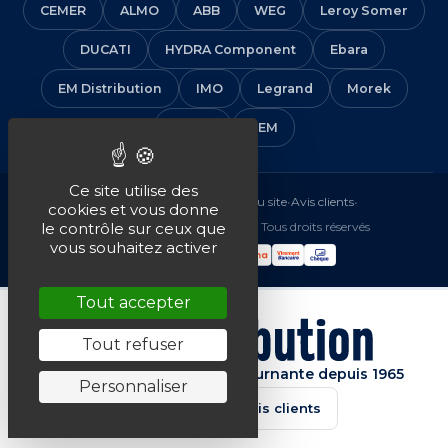
CEMER
ALMO
ABB
WEG
Leroy Somer
DUCATI
HYDRA Component
Ebara
EM Distribution
IMO
Legrand
Morek
Solera
VEM
Ce site utilise des
Mentions légales
•
CGV
•
Plan du site
•
Avis clients
•
cookies et vous donne
© 2016-2026 EM Distribution - Tous droits réservés
le contrôle sur ceux que
vous souhaitez activer
Tout accepter
Tout refuser
Spécialiste de la machine tournante depuis 1965
Personnaliser
★★★★★
4.7/5 · Avis clients