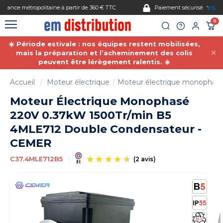
Gestion des cookies
Paiement sécurisé
0
☀️ Période estivale : nos équipes restent mobilisées,
mais la préparation et l’acheminement des colis
peuvent être lérègement ralentis. ☀️
Accueil
Moteur électrique
Moteur électrique monophas
Moteur Électrique Monophasé
220V 0.37kW 1500Tr/min B5
4MLE712 Double Condensateur -
CEMER
C37.4MLE712B5
(2 avis)