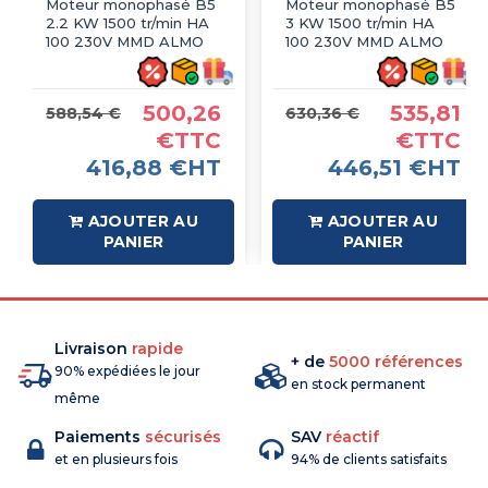
Moteur monophasé B5
Moteur monophasé B5
2.2 KW 1500 tr/min HA
3 KW 1500 tr/min HA
100 230V MMD ALMO
100 230V MMD ALMO
500,26
535,81
588,54 €
630,36 €
€TTC
€TTC
416,88 €HT
446,51 €HT
AJOUTER AU
AJOUTER AU
PANIER
PANIER
Livraison
rapide
+ de
5000 références
90% expédiées le jour
en stock permanent
même
Paiements
sécurisés
SAV
réactif
et en plusieurs fois
94% de clients satisfaits