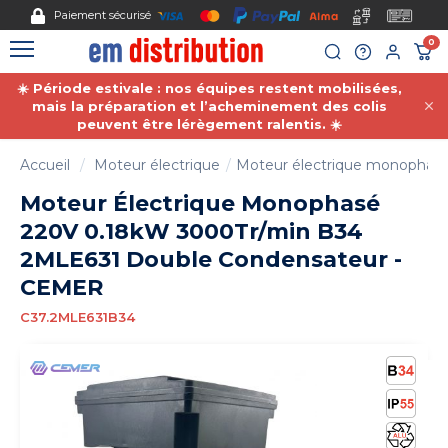
Gestion des cookies
Paiement sécurisé
0
☀️ Période estivale : nos équipes restent mobilisées,
mais la préparation et l’acheminement des colis
peuvent être lérègement ralentis. ☀️
Accueil
Moteur électrique
Moteur électrique monophas
Moteur Électrique Monophasé
220V 0.18kW 3000Tr/min B34
2MLE631 Double Condensateur -
CEMER
C37.2MLE631B34