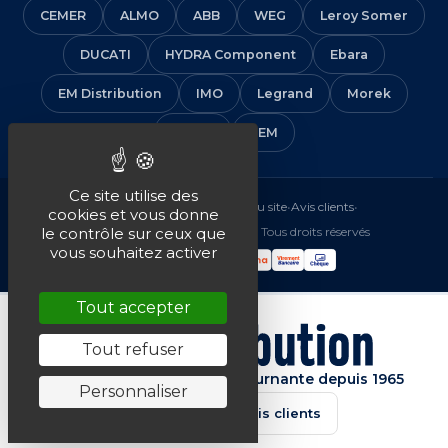
CEMER
ALMO
ABB
WEG
Leroy Somer
DUCATI
HYDRA Component
Ebara
EM Distribution
IMO
Legrand
Morek
Solera
VEM
Ce site utilise des
Mentions légales
•
CGV
•
Plan du site
•
Avis clients
•
cookies et vous donne
© 2016-2026 EM Distribution - Tous droits réservés
le contrôle sur ceux que
vous souhaitez activer
Tout accepter
Tout refuser
Spécialiste de la machine tournante depuis 1965
Personnaliser
★★★★★
4.7/5 · Avis clients