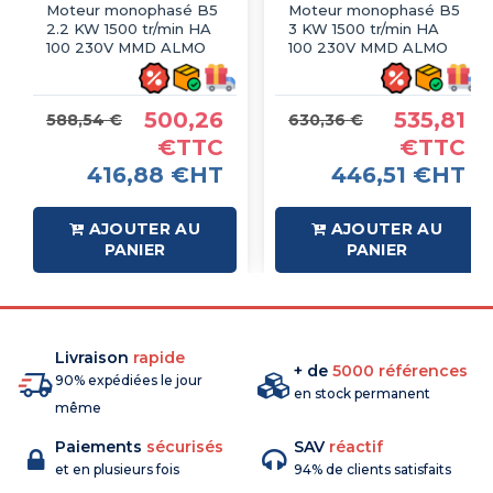
Moteur monophasé B5
Moteur monophasé B5
2.2 KW 1500 tr/min HA
3 KW 1500 tr/min HA
100 230V MMD ALMO
100 230V MMD ALMO
500,26
535,81
588,54 €
630,36 €
€TTC
€TTC
416,88 €HT
446,51 €HT
AJOUTER AU
AJOUTER AU
PANIER
PANIER
Livraison
rapide
+ de
5000 références
90% expédiées le jour
en stock permanent
même
Paiements
sécurisés
SAV
réactif
et en plusieurs fois
94% de clients satisfaits