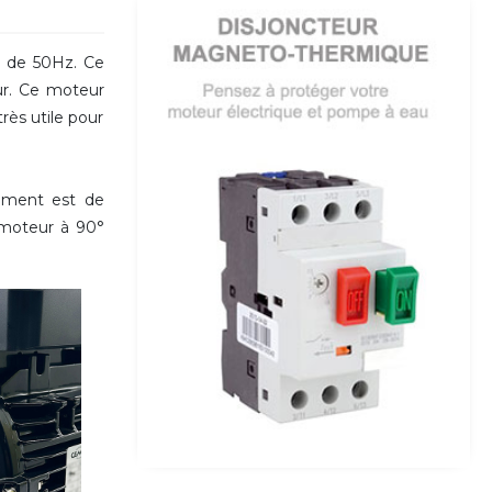
 de 50Hz. Ce
ur. Ce moteur
ès utile pour
ement est de
u moteur
à 90°