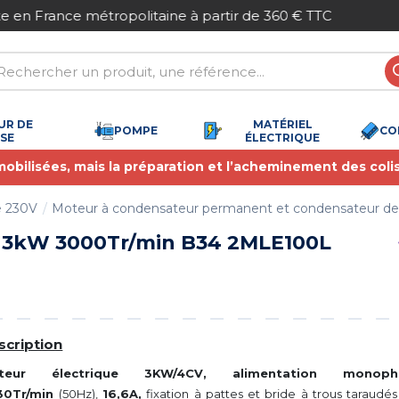
Paiement sécurisé
UR DE
MATÉRIEL
POMPE
CO
SSE
ÉLECTRIQUE
 mobilisées, mais la préparation et l’acheminement des coli
é 230V
Moteur à condensateur permanent et condensateur d
 3kW 3000Tr/min B34 2MLE100L
scription
teur électrique 3KW/4CV, alimentation monop
30Tr/min
(50Hz),
16,6A,
fixation à pattes et bride à trous taraudés