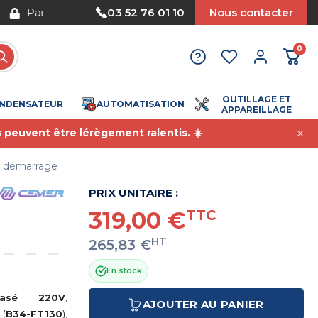
Nous acceptons le paiement par mandat
03 52 76 01 10
Nous contacter
0
OUTILLAGE ET
NDENSATEUR
AUTOMATISATION
APPAREILLAGE
s peuvent être lérègement ralentis. ☀️
e démarrage
PRIX UNITAIRE :
319,00 €
TTC
HT
265,83 €
En stock
hasé 220V
,
AJOUTER AU PANIER
 (
B34-FT130
),