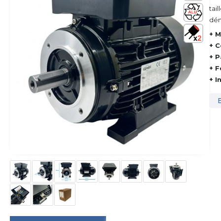
tai
dém
+ M
+ C
+ P
+ F
+ I