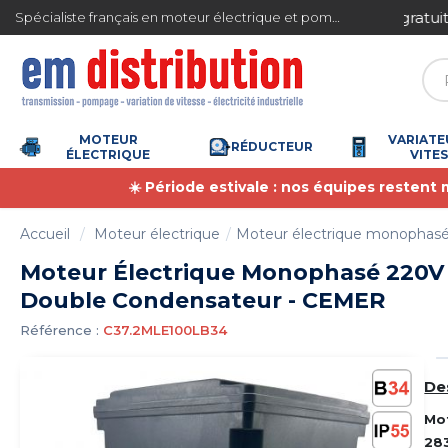
Gestion des cookies
ite en France métropolitaine à partir de 360 € TTC
Spécialiste français en moteur électrique et pompe à eau
MOTEUR
VARIATE
RÉDUCTEUR
ÉLECTRIQUE
VITE
☀️ Période estivale : nos équipes restent
Accueil
Moteur électrique
Moteur électrique monophas
Moteur Électrique Monophasé 220V
Double Condensateur - CEMER
Référence :
C37.2MLE100LB34
De
Mo
28