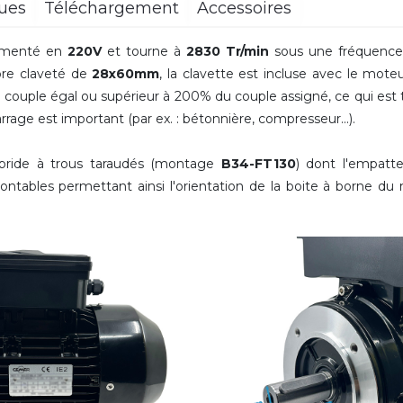
ques
Téléchargement
Accessoires
imenté en
220V
et tourne à
2830 Tr/min
sous une fréquence
re claveté de
28x60mm
,
la clavette est incluse avec le mote
uple égal ou supérieur à 200% du couple assigné, ce qui est tr
age est important (par ex. : bétonnière, compresseur...).
 bride à trous taraudés (montage
B34-FT130
) dont l'empatt
ontables permettant ainsi l'orientation de la boite à borne d