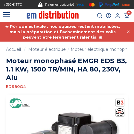
Gestion des cookies
Paiement sécurisé
0
☀️ Période estivale : nos équipes restent mobilisées,
mais la préparation et l’acheminement des colis
peuvent être lérègement ralentis. ☀️
Accueil
Moteur électrique
Moteur électrique monophas
Moteur monophasé EMGR EDS B3,
1.1 KW, 1500 TR/MIN, HA 80, 230V,
Alu
EDS80G4