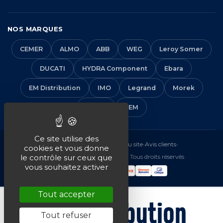
NOS MARQUES
CEMER
ALMO
ABB
WEG
Leroy Somer
DUCATI
HYDRA Component
Ebara
EM Distribution
IMO
Legrand
Morek
Solera
VEM
Ce site utilise des
Mentions légales
•
CGV
•
Plan du site
•
Avis clients
•
cookies et vous donne
© 2016-2026 EM Distribution - Tous droits réservés
le contrôle sur ceux que
vous souhaitez activer
Tout accepter
Tout refuser