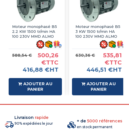
Moteur monophasé B5
Moteur monophasé B5
2.2 KW 1500 tr/min HA
3 KW 1500 tr/min HA
100 230V MMD ALMO
100 230V MMD ALMO
500,26
535,81
588,54 €
630,36 €
€TTC
€TTC
416,88 €HT
446,51 €HT
AJOUTER AU
AJOUTER AU
PANIER
PANIER
Livraison
rapide
+ de
5000 références
90% expédiées le jour
en stock permanent