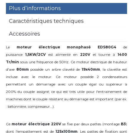
Plus d’informations
Caractéristiques techniques
Accessoires
Le
moteur électrique monophasé EDS80G4
de
puissance
1,5KW/2CV
est alimenté en
220V
et tourne à
1400
Tr/min
sous une fréquence de 50Hz. Ce moteur électrique de hauteur
d'axe
80mm
possède un arbre claveté de
19x40mm
,
la clavette est
incluse avec le moteur. Ce moteur possède 2 condensateurs
permettant un démarrage avec un couple égal ou supérieur à
200% du couple assigné, ce qui est très utile pour l'entrainement de
machines dont le couple résistant au démarrage est important (par ex.
: bétonnière, compresseur...).
Ce
moteur électrique 220V
se fixe par deux pattes (montage
B3
)
dont l'empattement est de
125x100mm
. Les pattes de fixation sont