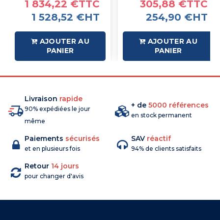
1 834,22 €TTC
305,88 €TTC
1 528,52 €HT
254,90 €HT
AJOUTER AU
AJOUTER AU
PANIER
PANIER
Livraison
rapide
+ de
5000 références
90% expédiées le jour
en stock permanent
même
Paiements
sécurisés
SAV
réactif
et en plusieurs fois
94% de clients satisfaits
Retour
14 jours
pour changer d'avis