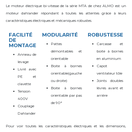
Le moteur électrique bi-vitesse de la série MTA de chez ALMO est un
moteur dahlander répondant
à toutes les attentes grâce à leurs
caractéristiques électriques et mécaniques robustes.
FACILITÉ
MODULARITÉ
ROBUSTESSE
DE
Pattes
Carcasse et
MONTAGE
démontables et
boite à bornes
Anneau de
orientable
en aluminium
levage
Boite à bornes
Capot
Livré avec
orientable(gauche
ventilateur tôle
PE et
ou droite)
Joints doubles
clavette
Boite à bornes
lèvres avant et
Tension
orientable par pas
arrière
400V
de 90°
Couplage
Dahlander
Pour voir toutes les caractéristiques électriques et les dimensions,