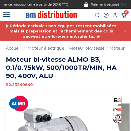
Gestion des cookies
Paiement sécurisé
0
☀️ Période estivale : nos équipes restent mobilisées,
mais la préparation et l’acheminement des colis
peuvent être lérègement ralentis. ☀️
Accueil
Moteur électrique
Moteur bi-vitesse
Moteur éle
Moteur bi-vitesse ALMO B3,
0.1/0.75kW, 500/1000TR/MIN, HA
90, 400V, ALU
S2.23240840