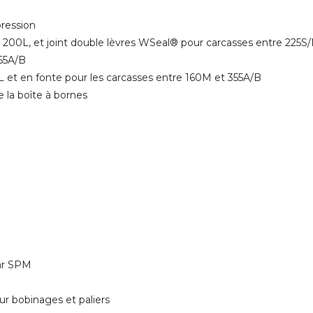
 pression
et 200L, et joint double lèvres WSeal® pour carcasses entre 225
 355A/B
M/L et en fonte pour les carcasses entre 160M et 355A/B
e la boîte à bornes
par SPM
r bobinages et paliers