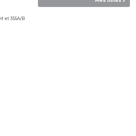
Mes listes
S/M et 355A/B