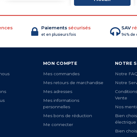
ences
Paiements
sécurisés
SAV
ré
et en plusieurs fois
94% de c
MON COMPTE
NOTRE S
nous
Mes commandes
Notre FA
Mes retours de marchandise
Notre Ser
ons
Mes adresses
Condition
Vente
us
Mes informations
personnelles
Nos menti
Mes bons de réduction
Bien chois
électrique
Me connecter
Bien chois