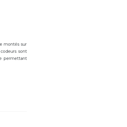
re montés sur
s codeurs sont
ie permettant