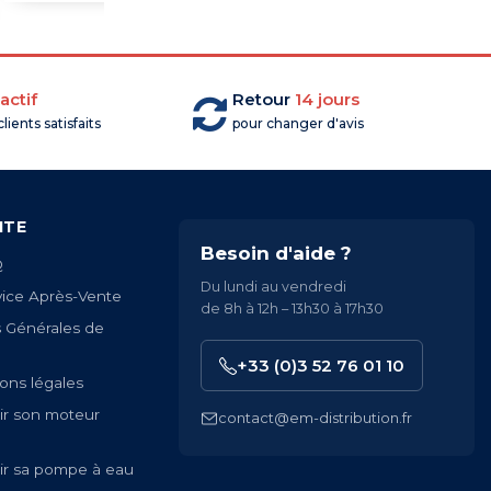
actif
Retour
14 jours
lients satisfaits
pour changer d'avis
ITE
Besoin d'aide ?
Q
Du lundi au vendredi
vice Après-Vente
de 8h à 12h – 13h30 à 17h30
s Générales de
+33 (0)3 52 76 01 10
ons légales
ir son moteur
contact@em-distribution.fr
ir sa pompe à eau