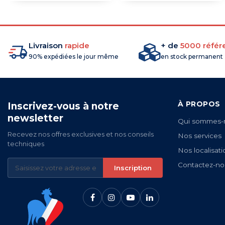
Livraison
rapide
+ de
5000 référ
90% expédiées le jour même
en stock permanent
À PROPOS
Inscrivez-vous à notre
newsletter
Qui sommes-
Recevez nos offres exclusives et nos conseils
Nos services
techniques
Nos localisati
Contactez-no
Inscription