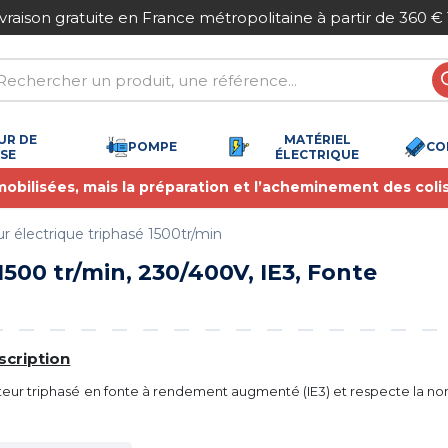
ce métropolitaine à partir de 360 € TTC
Paiem
UR DE
MATÉRIEL
POMPE
CO
SSE
ÉLECTRIQUE
 mobilisées, mais la préparation et l’acheminement des coli
r électrique triphasé 1500tr/min
500 tr/min, 230/400V, IE3, Fonte
scription
eur triphasé en fonte à rendement augmenté (IE3) et respecte la n