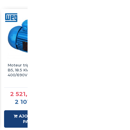
Moteur triphasé WEG
Moteur triphasé WEG
B5, 18.5 KW, 1500 tr/min,
B5, 18.5 KW, 1500 tr/min,
400/690V, IE3, Alu
230/400V, IE3, Fonte
2 521,87 €TTC
1 945,53 €TTC
2 101,56 €HT
1 621,27 €HT
AJOUTER AU
SUR
PANIER
COMMANDE