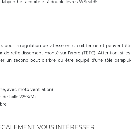
int labyrinthe taconite et à double lèvres WSeal ®
 pour la régulation de vitesse en circuit fermé et peuvent êt
r de refroidissement monté sur l’arbre (TEFC). Attention, si le
r un second bout d’arbre ou être équipé d’une tôle paraplu
é, avec moto ventilation)
 de taille 225S/M)
rbre
 ÉGALEMENT VOUS INTÉRESSER