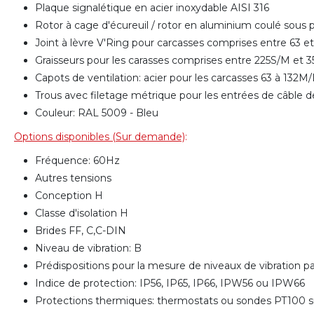
Plaque signalétique en acier inoxydable AISI 316
Rotor à cage d'écureuil / rotor en aluminium coulé sous
Joint à lèvre V'Ring pour carcasses comprises entre 63 
Graisseurs pour les carasses comprises entre 225S/M et
Capots de ventilation: acier pour les carcasses 63 à 132
Trous avec filetage métrique pour les entrées de câble d
Couleur: RAL 5009 - Bleu
Options disponibles (Sur demande)
:
Fréquence: 60Hz
Autres tensions
Conception H
Classe d'isolation H
Brides FF, C,C-DIN
Niveau de vibration: B
Prédispositions pour la mesure de niveaux de vibration 
Indice de protection: IP56, IP65, IP66, IPW56 ou IPW66
Protections thermiques: thermostats ou sondes PT100 su