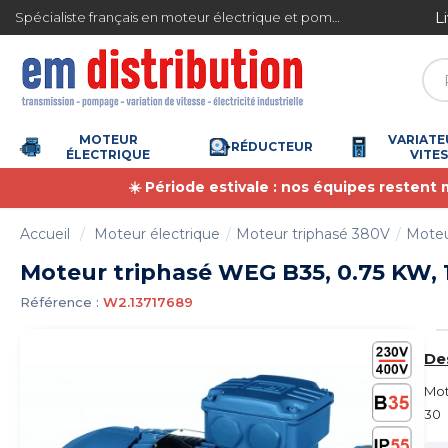
Gestion des cookies
Livraison gratuite en Fran
Spécialiste français en moteur électrique et pompe à eau
7
/
5
(6367 avis)
MOTEUR
VARIATE
RÉDUCTEUR
ÉLECTRIQUE
VITE
☀️ Période estivale : nos équipes restent
Accueil
Moteur électrique
Moteur triphasé 380V
Moteu
Moteur triphasé WEG B35, 0.75 KW, 1
Référence :
W2.13717689
De
Mot
30