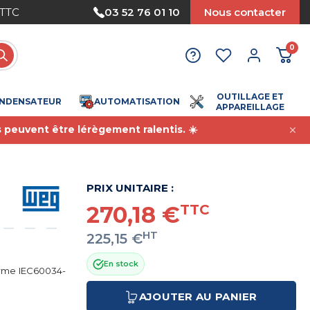
ent sécurisé
03 52 76 01 10
Nous contacter
0
OUTILLAGE ET
NDENSATEUR
AUTOMATISATION
APPAREILLAGE
s peuvent être lérègement ralentis. ☀️
PRIX UNITAIRE :
270,18 €
TTC
HT
225,15 €
En stock
orme IEC60034-
AJOUTER AU PANIER