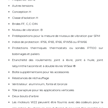
Autres tensions
Conception H
Classe d'isolation H
Brides FF, C,C-DIN
Niveau de vibration: B
Prédispositions pour la mesure de niveaux de vibration par SPM
Indice de protection: IP56, IP65, IP66, IPW56 ou IPW66
Protections thermiques: thermostats ou sondes PT100 sur
bobinages et paliers
Etanchéité des roulements: joint à lèvre, joint à huile, joint
labyrinthe taconite et à double lèvres WSeal ®
Boîte supplémentaire pour les accessoires
Résistances de réchauffage
Ventilateur: aluminium, fonte et bronze
Tôle parapluie pour les applications verticales
Deux bouts d'arbre
Les moteurs W22 peuvent être fournis avec des codeurs pour la