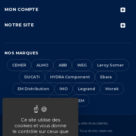
MON COMPTE
NOTRE SITE
NOS MARQUES
CEMER
ALMO
ABB
WEG
Leroy Somer
DUCATI
HYDRA Component
Ebara
EM Distribution
IMO
Legrand
Morek
Solera
VEM
Ce site utilise des
Mentions légales
•
CGV
•
Plan du site
•
Avis clients
•
cookies et vous donne
© 2016-2026 EM Distribution - Tous droits réservés
le contrôle sur ceux que