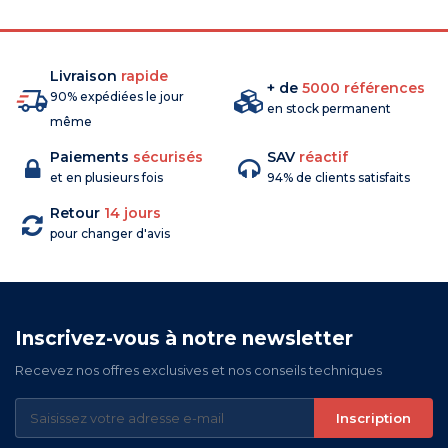
Livraison
rapide
+ de
5000 références
90% expédiées le jour
en stock permanent
même
Paiements
sécurisés
SAV
réactif
et en plusieurs fois
94% de clients satisfaits
Retour
14 jours
pour changer d'avis
Inscrivez-vous à notre newsletter
Recevez nos offres exclusives et nos conseils techniques
Inscription