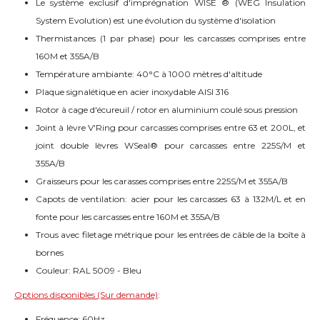
Le système exclusif d'imprégnation WISE ® (WEG Insulation
System Evolution) est une évolution du système d'isolation
Thermistances (1 par phase) pour les carcasses comprises entre
160M et 355A/B
Température ambiante: 40°C à 1000 mètres d'altitude
Plaque signalétique en acier inoxydable AISI 316
Rotor à cage d'écureuil / rotor en aluminium coulé sous pression
Joint à lèvre V'Ring pour carcasses comprises entre 63 et 200L, et
joint double lèvres WSeal® pour carcasses entre 225S/M et
355A/B
Graisseurs pour les carasses comprises entre 225S/M et 355A/B
Capots de ventilation: acier pour les carcasses 63 à 132M/L et en
fonte pour les carcasses entre 160M et 355A/B
Trous avec filetage métrique pour les entrées de câble de la boîte à
bornes
Couleur: RAL 5009 - Bleu
Options disponibles (Sur demande)
:
Fréquence: 60Hz