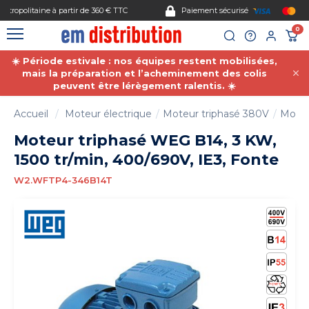
Gestion des cookies
Paiement sécurisé
0
☀️ Période estivale : nos équipes restent mobilisées,
mais la préparation et l’acheminement des colis
peuvent être lérègement ralentis. ☀️
Accueil
Moteur électrique
Moteur triphasé 380V
Moteu
Moteur triphasé WEG B14, 3 KW,
1500 tr/min, 400/690V, IE3, Fonte
W2.WFTP4-346B14T