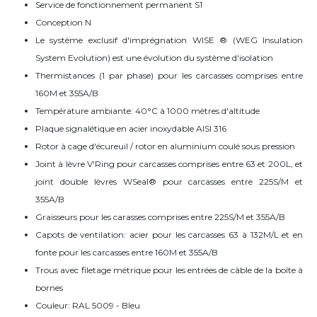
Service de fonctionnement permanent S1
Conception N
Le système exclusif d'imprégnation WISE ® (WEG Insulation
System Evolution) est une évolution du système d'isolation
Thermistances (1 par phase) pour les carcasses comprises entre
160M et 355A/B
Température ambiante: 40°C à 1000 mètres d'altitude
Plaque signalétique en acier inoxydable AISI 316
Rotor à cage d'écureuil / rotor en aluminium coulé sous pression
Joint à lèvre V'Ring pour carcasses comprises entre 63 et 200L, et
joint double lèvres WSeal® pour carcasses entre 225S/M et
355A/B
Graisseurs pour les carasses comprises entre 225S/M et 355A/B
Capots de ventilation: acier pour les carcasses 63 à 132M/L et en
fonte pour les carcasses entre 160M et 355A/B
Trous avec filetage métrique pour les entrées de câble de la boîte à
bornes
Couleur: RAL 5009 - Bleu