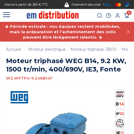
Gestion des cookies
Paiement sécurisé
0
☀️ Période estivale : nos équipes restent mobilisées,
mais la préparation et l’acheminement des colis
peuvent être lérègement ralentis. ☀️
Accueil
Moteur électrique
Moteur triphasé 380V
Moteu
Moteur triphasé WEG B14, 9.2 KW,
1500 tr/min, 400/690V, IE3, Fonte
W2.WFTP4-9.246B14T