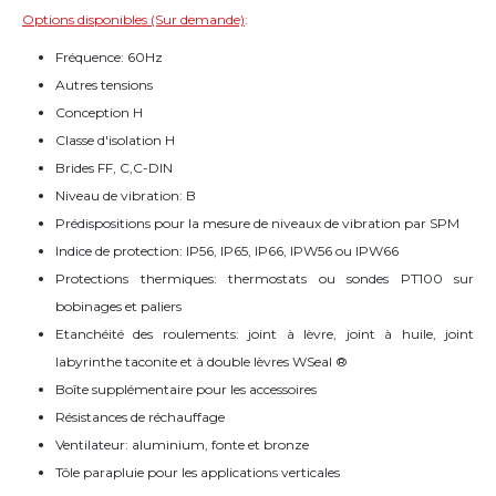
Options disponibles (Sur demande)
:
Fréquence: 60Hz
Autres tensions
Conception H
Classe d'isolation H
Brides FF, C,C-DIN
Niveau de vibration: B
Prédispositions pour la mesure de niveaux de vibration par SPM
Indice de protection: IP56, IP65, IP66, IPW56 ou IPW66
Protections thermiques: thermostats ou sondes PT100 sur
bobinages et paliers
Etanchéité des roulements: joint à lèvre, joint à huile, joint
labyrinthe taconite et à double lèvres WSeal ®
Boîte supplémentaire pour les accessoires
Résistances de réchauffage
Ventilateur: aluminium, fonte et bronze
Tôle parapluie pour les applications verticales