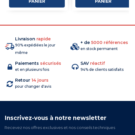
PANIER
PANIER
Livraison
rapide
+ de
5000 références
90% expédiées le jour
en stock permanent
même
Paiements
sécurisés
SAV
réactif
et en plusieurs fois
94% de clients satisfaits
Retour
14 jours
pour changer d'avis
Inscrivez-vous à notre newsletter
Recevez nos offres exclusives et nos conseils techniques