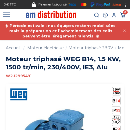
Gestion des cookies
Paiement sécurisé
0
☀️ Période estivale : nos équipes restent mobilisées,
mais la préparation et l’acheminement des colis
peuvent être lérègement ralentis. ☀️
Accueil
Moteur électrique
Moteur triphasé 380V
Moteu
Moteur triphasé WEG B14, 1.5 KW,
1500 tr/min, 230/400V, IE3, Alu
W2.12995491