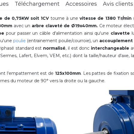
ques
Téléchargement
Accessoires
Avis clients
e de 0,75KW soit 1CV
tourne à une
vitesse de 1380 Tr/min
(
 80mm
avec
un
arbre claveté de Ø19x40mm.
Ce moteur électr
pe
pour passer un câble d'alimentation ainsi qu'une
clavette
l
qu'une
poulie
(entrainement poulie/courroie), un
accouplement 
riphasé standard est
normalisé
, il est donc
interchangeable
a
mes, Lafert, Elvem, VEM, etc.) dont la taille/hauteur d'axe, la
ont l'empattement est de
125x100mm
. Les pattes de fixation 
bornes du moteur de
90°
vers la droite ou la gauche
.