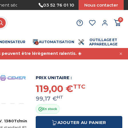
Nous acceptons le paiement par mandat
03 52 76 01 10
Nous contacter
0
OUTILLAGE ET
NDENSATEUR
AUTOMATISATION
APPAREILLAGE
s peuvent être lérègement ralentis. ☀️
PRIX UNITAIRE :
119,00 €
TTC
HT
99,17 €
En stock
V
,
1380Tr/min
AJOUTER AU PANIER
 standard IE1.