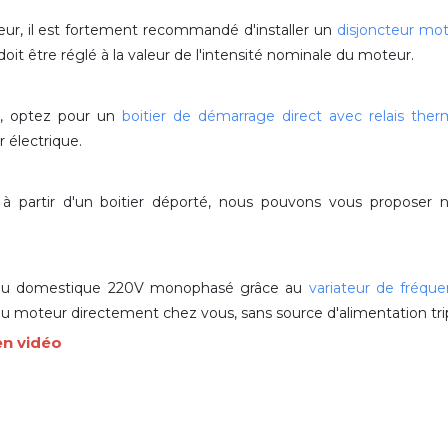
eur, il est fortement recommandé d'installer un
disjoncteur mo
t être réglé à la valeur de l'intensité nominale du moteur.
r, optez pour un
boitier de démarrage direct avec relais ther
 électrique.
t à partir d'un boitier déporté, nous pouvons vous propose
au domestique 220V monophasé grâce au
variateur de fréqu
e du moteur directement chez vous, sans source d'alimentation tr
en vidéo