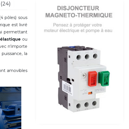
 (24)
4 pôles) sous
ique est livré
ui permettant
élastique
ou
vec n'importe
 puissance, la
sont amovibles