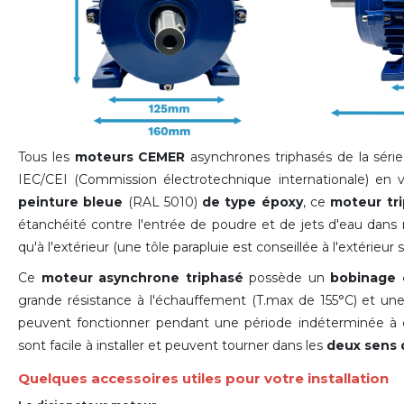
Tous les
moteurs CEMER
asynchrones triphasés de la sér
IEC/CEI (Commission électrotechnique internationale) en
peinture bleue
(RAL 5010)
de type époxy
, ce
moteur tr
étanchéité contre l'entrée de poudre et de jets d'eau dans n'i
qu'à l'extérieur (une tôle parapluie est conseillée à l'extérieur s
Ce
moteur asynchrone triphasé
possède un
bobinage 
grande résistance à l'échauffement (T.max de 155°C) et u
peuvent fonctionner pendant une période indéterminée à c
sont facile à installer et peuvent tourner dans les
deux sens 
Quelques accessoires utiles pour votre installation