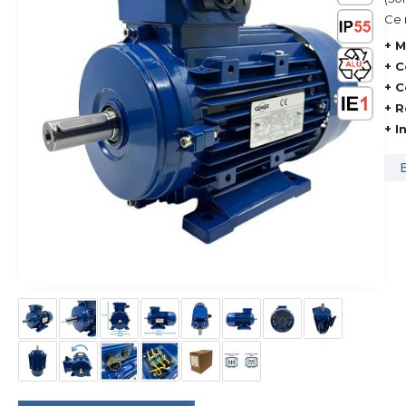
Ce 
+ M
+ C
+ C
+ R
+ I