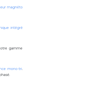
teur magnéto
mique intégré
r notre gamme
ence mono-tri
.
iphasé.