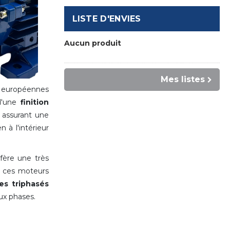
LISTE D'ENVIES
Aucun produit
Mes listes
s européennes
d'une
finition
assurant une
 à l'intérieur
fère une très
u, ces moteurs
es triphasés
ux phases.