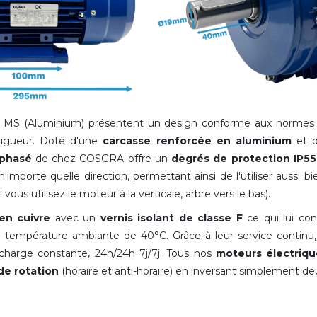
ie MS (Aluminium) présentent un design conforme aux norme
 vigueur. Doté d'une
carcasse renforcée
en aluminium
et 
iphasé
de chez COSGRA offre un
degrés de protection IP55
mporte quelle direction, permettant ainsi de l'utiliser aussi bien
i vous utilisez le moteur à la verticale, arbre vers le bas).
en cuivre
avec un
vernis isolant de classe F
ce qui lui con
ne température ambiante de 40°C
. Grâce à leur service contin
harge constante, 24h/24h 7j/7j. Tous nos
moteurs électriqu
de rotation
(horaire et anti-horaire) en inversant simplement de