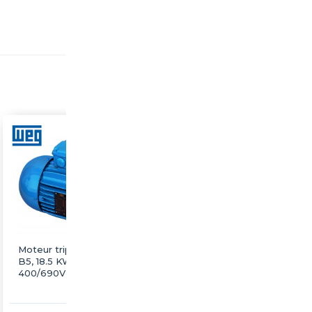
Moteur triphasé WEG
Moteur triphasé WEG
B5, 18.5 KW, 1500 tr/min,
B5, 18.5 KW, 1500 tr/min,
400/690V, IE3, Alu
230/400V, IE3, Fonte