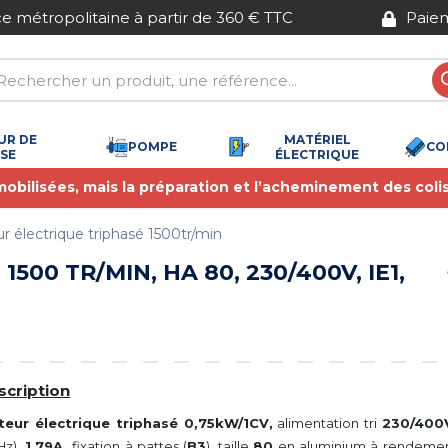
Paiement sécurisé
UR DE
MATÉRIEL
POMPE
CO
SSE
ÉLECTRIQUE
 mobilisées, mais la préparation et l’acheminement des coli
r électrique triphasé 1500tr/min
1500 TR/MIN, HA 80, 230/400V, IE1,
scription
(24 avis)
eur électrique triphasé 0,75kW/1CV,
alimentation tri
230/400
Hz),
1,79A,
fixation à pattes (
B3
), taille
80
en aluminium à rendement