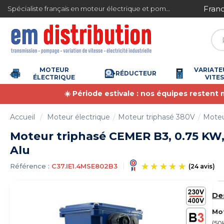
Gestion des cookies
ite en France métropolitaine à partir de 360 € TTC
Spécialiste français en moteur électrique et pompe à eau
MOTEUR
VARIATE
RÉDUCTEUR
ÉLECTRIQUE
VITE
☀️ Période estivale : nos équipes restent
Accueil
Moteur électrique
Moteur triphasé 380V
Moteu
Moteur triphasé CEMER B3, 0.75 KW, 
Alu
Référence :
C37.IE1.4MSE802B3
De
Mot
(50