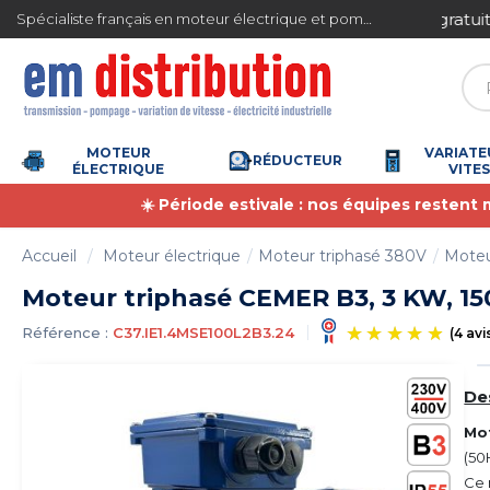
Gestion des cookies
ite en France métropolitaine à partir de 360 € TTC
Spécialiste français en moteur électrique et pompe à eau
MOTEUR
VARIATE
RÉDUCTEUR
ÉLECTRIQUE
VITE
☀️ Période estivale : nos équipes restent
Accueil
Moteur électrique
Moteur triphasé 380V
Moteu
Moteur triphasé CEMER B3, 3 KW, 150
Référence :
C37.IE1.4MSE100L2B3.24
De
Mo
(50
Ce 