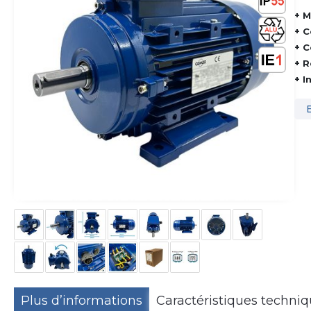
+ M
+ C
+ C
+ R
+ I
Plus d’informations
Caractéristiques techni