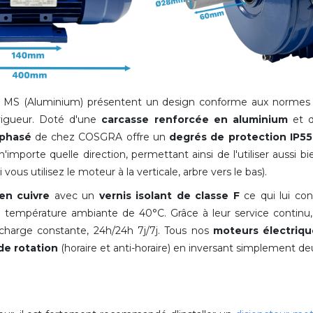
ie MS (Aluminium) présentent un design conforme aux norme
 vigueur. Doté d'une
carcasse renforcée
en aluminium
et 
iphasé
de chez COSGRA offre un
degrés de protection IP55
mporte quelle direction, permettant ainsi de l'utiliser aussi bien
i vous utilisez le moteur à la verticale, arbre vers le bas).
en cuivre
avec un
vernis isolant de classe F
ce qui lui con
ne température ambiante de 40°C
. Grâce à leur service contin
harge constante, 24h/24h 7j/7j. Tous nos
moteurs électriqu
de rotation
(horaire et anti-horaire) en inversant simplement de