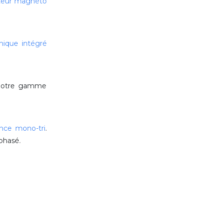
teur magnéto
mique intégré
r notre gamme
ence mono-tri
.
iphasé.