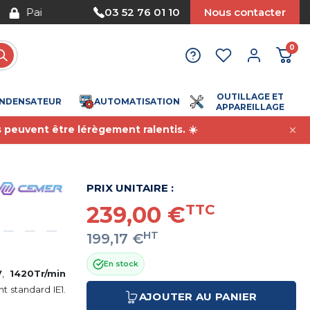
Nous acceptons le paiement par mandat
03 52 76 01 10
Nous contacter
0
OUTILLAGE ET
NDENSATEUR
AUTOMATISATION
APPAREILLAGE
s peuvent être lérègement ralentis. ☀️
PRIX UNITAIRE :
239,00 €
TTC
HT
199,17 €
En stock
V
,
1420Tr/min
 standard IE1.
AJOUTER AU PANIER