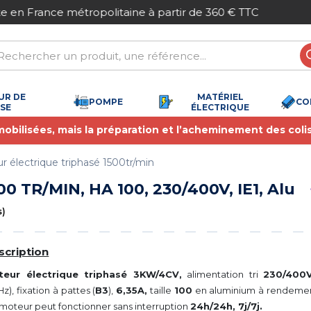
Paiement sécurisé
UR DE
MATÉRIEL
POMPE
CO
SSE
ÉLECTRIQUE
 mobilisées, mais la préparation et l’acheminement des coli
r électrique triphasé 1500tr/min
0 TR/MIN, HA 100, 230/400V, IE1, Alu
(4 avis)
scription
teur électrique triphasé 3KW/4CV,
alimentation tri
230/400
Hz), fixation à pattes (
B3
),
6,35A,
taille
100
en aluminium à rendement
moteur peut fonctionner sans interruption
24h/24h, 7j/7j.