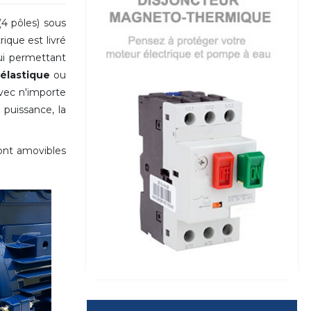
4 pôles) sous
ique est livré
ui permettant
élastique
ou
vec n'importe
 puissance, la
sont amovibles