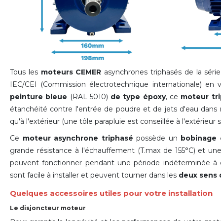
Tous les
moteurs CEMER
asynchrones triphasés de la sér
IEC/CEI (Commission électrotechnique internationale) en
peinture bleue
(RAL 5010)
de type époxy
, ce
moteur tr
étanchéité contre l'entrée de poudre et de jets d'eau dans n'i
qu'à l'extérieur (une tôle parapluie est conseillée à l'extérieur s
Ce
moteur asynchrone triphasé
possède un
bobinage 
grande résistance à l'échauffement (T.max de 155°C) et u
peuvent fonctionner pendant une période indéterminée à c
sont facile à installer et peuvent tourner dans les
deux sens 
Quelques accessoires utiles pour votre installation
Le disjoncteur moteur