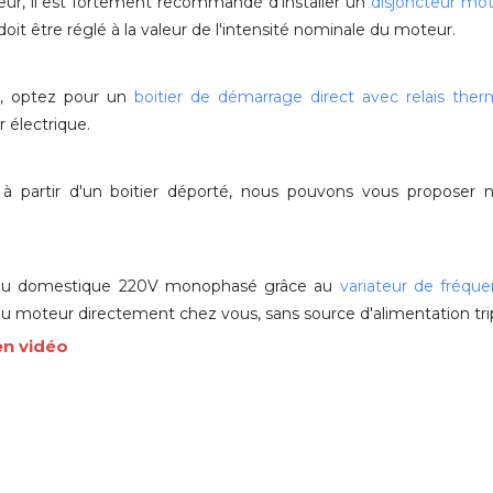
eur, il est fortement recommandé d'installer un
disjoncteur mo
t être réglé à la valeur de l'intensité nominale du moteur.
r, optez pour un
boitier de démarrage direct avec relais ther
 électrique.
t à partir d'un boitier déporté, nous pouvons vous propose
au domestique 220V monophasé grâce au
variateur de fréqu
e du moteur directement chez vous, sans source d'alimentation tr
en vidéo