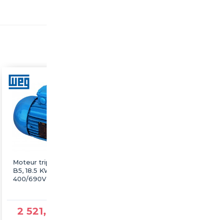
Moteur triphasé WEG
Moteur triphasé WEG
B5, 18.5 KW, 1500 tr/min,
B5, 18.5 KW, 1500 tr/min,
400/690V, IE3, Alu
230/400V, IE3, Fonte
2 521,87 €TTC
1 945,53 €TTC