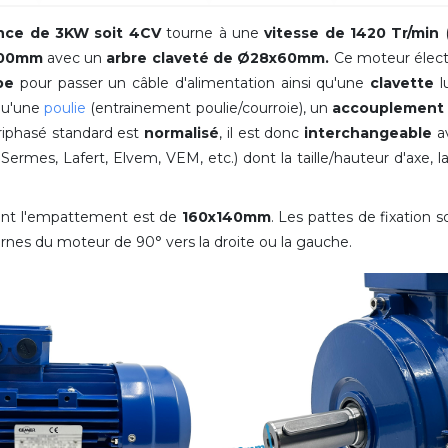
nce de 3KW soit 4CV
tourne à une
vitesse de 1420 Tr/min
(
100mm
avec
un
arbre claveté de Ø28x60mm.
Ce moteur électr
pe
pour passer un câble d'alimentation ainsi qu'une
clavette
l
qu'une
poulie
(entrainement poulie/courroie), un
accouplement 
riphasé standard est
normalisé
, il est donc
interchangeable
a
mes, Lafert, Elvem, VEM, etc.) dont la taille/hauteur d'axe, la
ont l'empattement est de
160x140mm
. Les pattes de fixation 
bornes du moteur de
90°
vers la droite ou la gauche
.