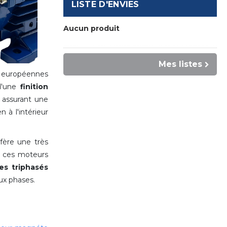
LISTE D'ENVIES
Aucun produit
Mes listes
s européennes
d'une
finition
assurant une
 à l'intérieur
fère une très
u, ces moteurs
es triphasés
ux phases.