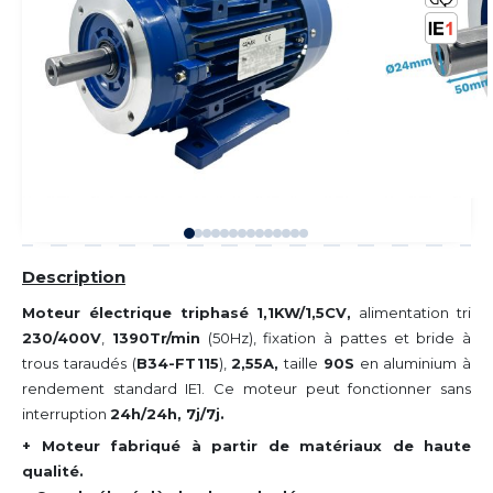
Description
Moteur électrique triphasé 1,1KW/1,5CV,
alimentation tri
230/400V
,
1390Tr/min
(50Hz), fixation à pattes et bride à
trous taraudés (
B34-FT115
),
2,55A,
taille
90S
en aluminium à
rendement standard IE1. Ce moteur peut fonctionner sans
interruption
24h/24h, 7j/7j.
+ Moteur fabriqué à partir de matériaux de haute
qualité.