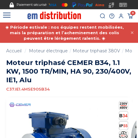
Gestion des cookies
Paiement sécurisé
0
☀️ Période estivale : nos équipes restent mobilisées,
mais la préparation et l’acheminement des colis
peuvent être lérègement ralentis. ☀️
Accueil
Moteur électrique
Moteur triphasé 380V
Moteu
Moteur triphasé CEMER B34, 1.1
KW, 1500 TR/MIN, HA 90, 230/400V,
IE1, Alu
C37.IE1.4MSE90SB34