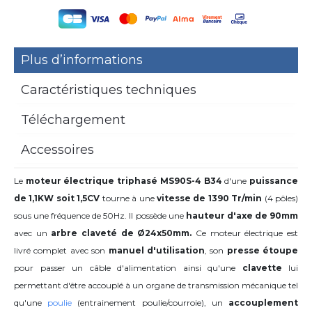
Plus d’informations
Caractéristiques techniques
Téléchargement
Accessoires
Le
moteur électrique triphasé MS90S-4 B34
d'une
puissance
de 1,1KW soit 1,5CV
tourne à une
vitesse de 1390 Tr/min
(4 pôles)
sous une fréquence de 50Hz. Il possède une
hauteur d'axe de 90mm
avec
un
arbre claveté de Ø24x50mm.
Ce moteur électrique est
livré complet avec son
manuel d'utilisation
, son
presse étoupe
pour passer un câble d'alimentation ainsi qu'une
clavette
lui
permettant d'être accouplé à un organe de transmission mécanique tel
qu'une
poulie
(entrainement poulie/courroie), un
accouplement