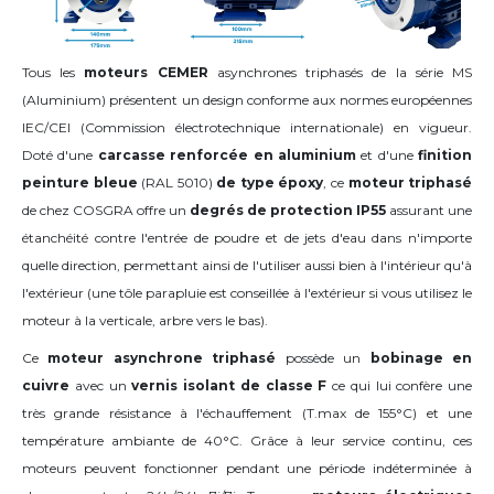
Tous les
moteurs CEMER
asynchrones triphasés de la série MS
(Aluminium) présentent un design conforme aux normes européennes
IEC/CEI (Commission électrotechnique internationale) en vigueur.
Doté d'une
carcasse renforcée
en aluminium
et d'une
finition
peinture bleue
(RAL 5010)
de type époxy
, ce
moteur triphasé
de chez COSGRA offre un
degrés de protection IP55
assurant une
étanchéité contre l'entrée de poudre et de jets d'eau dans n'importe
quelle direction, permettant ainsi de l'utiliser aussi bien à l'intérieur qu'à
l'extérieur (une tôle parapluie est conseillée à l'extérieur si vous utilisez le
moteur à la verticale, arbre vers le bas).
Ce
moteur asynchrone triphasé
possède un
bobinage en
cuivre
avec un
vernis isolant de classe F
ce qui lui confère une
très grande résistance à l'échauffement (T.max de 155°C) et une
température ambiante de 40°C
. Grâce à leur service continu, ces
moteurs peuvent fonctionner pendant une période indéterminée à