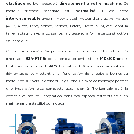
élastique
ou bien accouplé
directement à votre machine
. Ce
moteur triphasé standard est
normalisé
, il est donc
interchangeable
avec n'importe quel moteur d'une autre marque
(ABB, Almo, Leroy Somer, Sermes, Lafert, Elvem, VEM, etc.) dont la
taille/hauteur d'axe, la puissance, la vitesse et la forme de construction
est identique.
Ce moteur triphasé se fixe par deux pattes et une bride à trous taraudés
(montage
B34-FT115
) dont l'empattement est de
140x100mm
et
l'entre axe de la bride
115mm
. Les pattes de fixation sont amovibles et
démontables permettant ainsi l'orientation de la boite à bornes du
moteur de
90°
vers la droite ou la gauche
. Ce type de montage permet
une installation plus compacte aussi bien à l'horizontale qu'à la
verticale et facilite l'intégration dans des espaces restreints tout en
maintenant la stabilité du moteur.