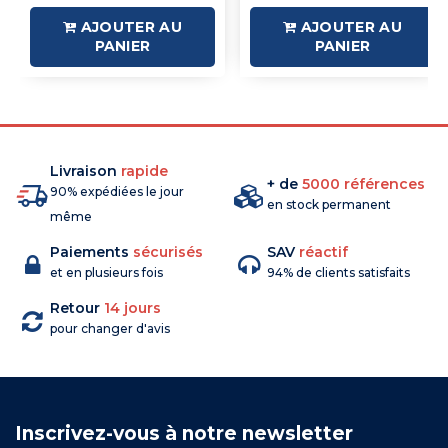
AJOUTER AU
AJOUTER AU
PANIER
PANIER
Livraison
rapide
+ de
5000 références
90% expédiées le jour
en stock permanent
même
Paiements
sécurisés
SAV
réactif
et en plusieurs fois
94% de clients satisfaits
Retour
14 jours
pour changer d'avis
Inscrivez-vous à notre newsletter