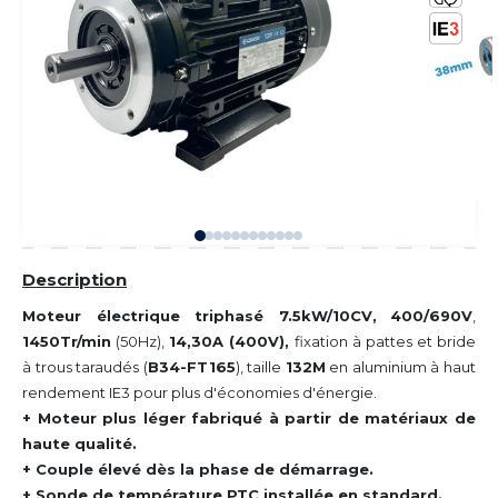
Description
Moteur électrique triphasé 7.5kW/10CV,
400/690V
,
1450Tr/min
(50Hz),
14,30A (400V),
fixation à pattes et bride
à trous taraudés (
B34-FT165
), taille
132M
en aluminium à haut
rendement IE3 pour plus d'économies d'énergie.
+ Moteur plus léger fabriqué à partir de matériaux de
haute qualité.
+ Couple élevé dès la phase de démarrage.
+ Sonde de température PTC installée en standard.