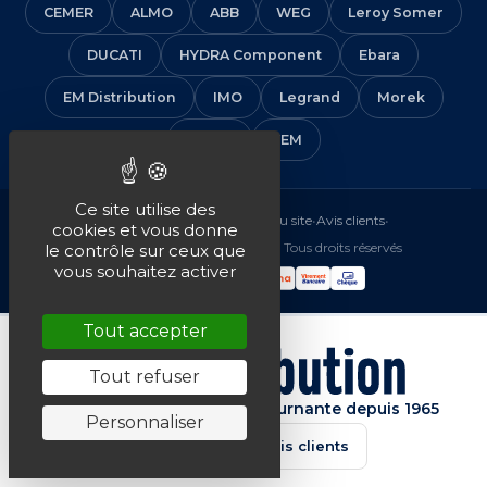
CEMER
ALMO
ABB
WEG
Leroy Somer
DUCATI
HYDRA Component
Ebara
EM Distribution
IMO
Legrand
Morek
Solera
VEM
Ce site utilise des
Mentions légales
•
CGV
•
Plan du site
•
Avis clients
•
cookies et vous donne
© 2016-2026 EM Distribution - Tous droits réservés
le contrôle sur ceux que
vous souhaitez activer
Tout accepter
Tout refuser
Spécialiste de la machine tournante depuis 1965
Personnaliser
★★★★★
4.7/5 · Avis clients