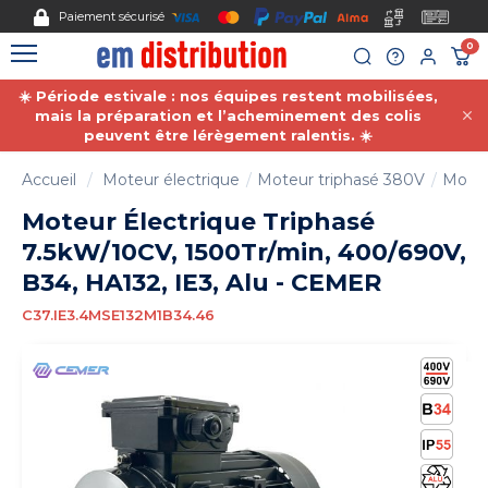
Gestion des cookies
Paiement sécurisé
0
☀️ Période estivale : nos équipes restent mobilisées,
mais la préparation et l’acheminement des colis
peuvent être lérègement ralentis. ☀️
Accueil
Moteur électrique
Moteur triphasé 380V
Moteu
Moteur Électrique Triphasé
7.5kW/10CV, 1500Tr/min, 400/690V,
B34, HA132, IE3, Alu - CEMER
C37.IE3.4MSE132M1B34.46