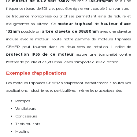
Le
moteur de 10CV soit 7.5kW
tourne à
1450trs/min
sous une
fréquence réseau de 50hz et peut être également couplé à un variateur
de fréquence monophasé ou triphasé permettant ainsi de réduire et
d'augmenter sa vitesse. Ce
moteur triphasé
de
hauteur d'axe
132mm
possède un
arbre claveté de 38x80mm
avec une
clavette
incluse
avec le moteur. Toute notre gamme de moteurs triphasés
CEMER peut tourner dans les deux sens de rotation. L'indice de
protection IP55 de ce moteur
assure une étanchéité contre
l'entrée de poudre et de jets d'eau dans n'importe quelle direction.
Exemples d'applications
Les moteurs triphasés CEMER s'adapteront parfaitement à toutes vos
applications industrielles et particulières, même les plus exigeantes :
Pompes
Ventilateurs
Concasseurs
Tapis roulants
Moulins