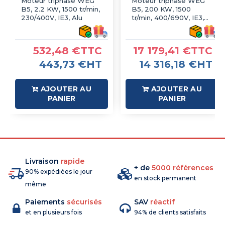
Moteur triphasé WEG
Moteur triphasé WEG
B5, 2.2 KW, 1500 tr/min,
B5, 200 KW, 1500
230/400V, IE3, Alu
tr/min, 400/690V, IE3,
Fonte
532,48 €TTC
17 179,41 €TTC
443,73 €HT
14 316,18 €HT
AJOUTER AU
AJOUTER AU
PANIER
PANIER
Livraison
rapide
+ de
5000 références
90% expédiées le jour
en stock permanent
même
Paiements
sécurisés
SAV
réactif
et en plusieurs fois
94% de clients satisfaits