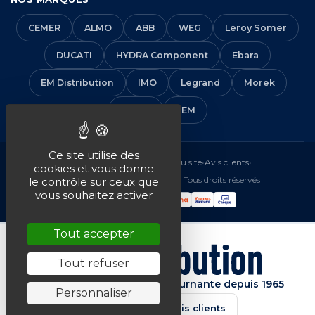
CEMER
ALMO
ABB
WEG
Leroy Somer
DUCATI
HYDRA Component
Ebara
EM Distribution
IMO
Legrand
Morek
Solera
VEM
Ce site utilise des
Mentions légales
•
CGV
•
Plan du site
•
Avis clients
•
cookies et vous donne
© 2016-2026 EM Distribution - Tous droits réservés
le contrôle sur ceux que
vous souhaitez activer
Tout accepter
Tout refuser
Spécialiste de la machine tournante depuis 1965
Personnaliser
★★★★★
4.7/5 · Avis clients