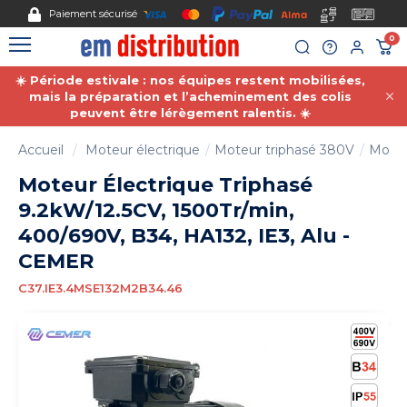
Gestion des cookies
Nous acceptons le paiement par mandat administratif.
0
☀️ Période estivale : nos équipes restent mobilisées,
mais la préparation et l’acheminement des colis
peuvent être lérègement ralentis. ☀️
Accueil
Moteur électrique
Moteur triphasé 380V
Moteu
Moteur Électrique Triphasé
9.2kW/12.5CV, 1500Tr/min,
400/690V, B34, HA132, IE3, Alu -
CEMER
C37.IE3.4MSE132M2B34.46