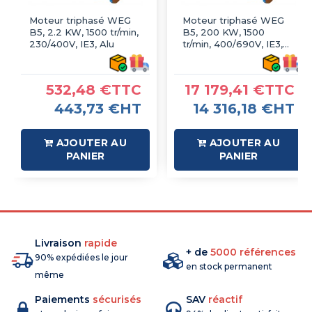
Moteur triphasé WEG
Moteur triphasé WEG
B5, 2.2 KW, 1500 tr/min,
B5, 200 KW, 1500
230/400V, IE3, Alu
tr/min, 400/690V, IE3,
Fonte
532,48 €TTC
17 179,41 €TTC
443,73 €HT
14 316,18 €HT
AJOUTER AU
AJOUTER AU
PANIER
PANIER
Livraison
rapide
+ de
5000 références
90% expédiées le jour
en stock permanent
même
Paiements
sécurisés
SAV
réactif