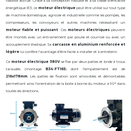
fiabilité accrue. Grâce à sa conception robuste et à sa classe d'efficacité
énergétique IE3, ce
moteur électrique
peut être utilisé sur tout type
de machine domestique, agricole et industrielle comme les pompes, les
compresseurs, les convoyeurs et autres machines nécessitant un
moteur fiable et puissant
. Ces
moteurs électriques
peuvent
être montés avec un entrainement par poulie et courroie ou avec un
accouplement élastique. Sa
carcasse en aluminium renforcée et
légère
lui confère l'avantage d'être facile à installer et à entretenir.
Ce
moteur électrique 380V
se fixe par deux pattes et bride à trous
taraudés (montage
B34-FT165
) dont l'empattement est de
216x178mm
. Les pattes de fixation sont amovibles et démontables
permettant ainsi l'orientation de la boite à borne du moteur
à 90°
dans
toutes les directions
.