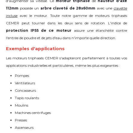
d'augmenter sa vitesse. Ce
moteur triphasé
de
hauteur d'axe
112mm
possède un
arbre claveté de 28x60mm
avec une
clavette
incluse
avec le moteur. Toute notre gamme de moteurs triphasés
CEMER peut tourner dans les deux sens de rotation. L'indice de
protection IP55 de ce moteur
assure une étanchéité contre
l'entrée de poudre et de jets d'eau dans n'importe quelle direction.
Exemples d'applications
Les moteurs triphasés CEMER s'adapteront parfaitement à toutes vos
applications industrielles et particulières, même les plus exigeantes :
Pompes
Ventilateurs
Concasseurs
Tapis roulants
Moulins
Machines centrifuges
Presses
Ascenseurs