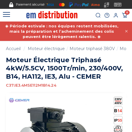
Gestion des cookies
Paiement sécurisé
0
☀️ Période estivale : nos équipes restent mobilisées,
mais la préparation et l’acheminement des colis
peuvent être lérègement ralentis. ☀️
Accueil
Moteur électrique
Moteur triphasé 380V
Moteu
Moteur Électrique Triphasé
4kW/5.5CV, 1500Tr/min, 230/400V,
B14, HA112, IE3, Alu - CEMER
C37.IE3.4MSE112M1B14.24