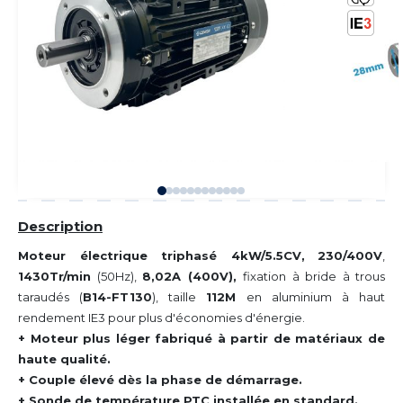
Description
Moteur électrique triphasé 4kW/5.5CV,
230/400V
,
1430Tr/min
(50Hz),
8,02A (400V),
fixation à bride à trous
taraudés (
B14-FT130
), taille
112M
en aluminium à haut
rendement IE3 pour plus d'économies d'énergie.
+ Moteur plus léger fabriqué à partir de matériaux de
haute qualité.
+ Couple élevé dès la phase de démarrage.
+ Sonde de température PTC installée en standard.