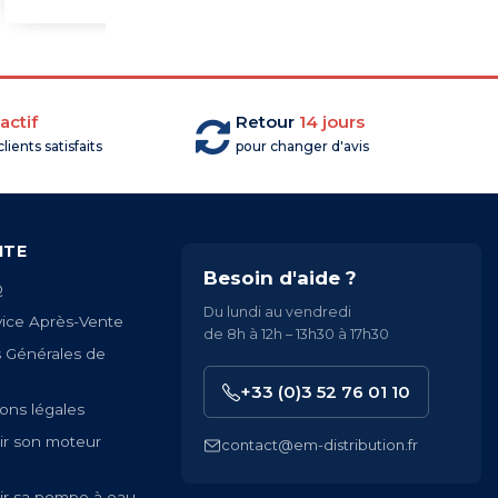
actif
Retour
14 jours
lients satisfaits
pour changer d'avis
ITE
Besoin d'aide ?
Q
Du lundi au vendredi
vice Après-Vente
de 8h à 12h – 13h30 à 17h30
s Générales de
+33 (0)3 52 76 01 10
ons légales
ir son moteur
contact@em-distribution.fr
ir sa pompe à eau