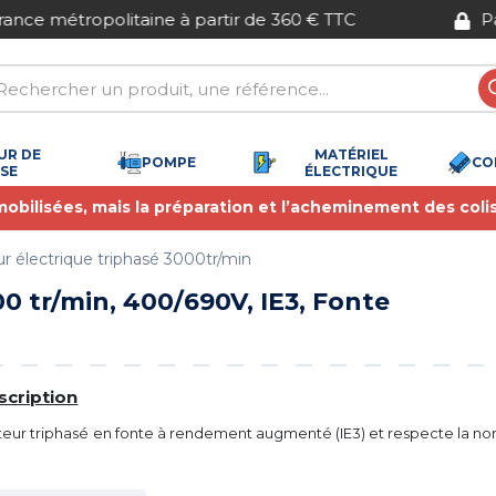
Paiement sécurisé
UR DE
MATÉRIEL
POMPE
CO
SSE
ÉLECTRIQUE
 mobilisées, mais la préparation et l’acheminement des coli
r électrique triphasé 3000tr/min
0 tr/min, 400/690V, IE3, Fonte
scription
eur triphasé en fonte à rendement augmenté (IE3) et respecte la n