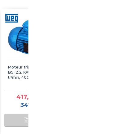
Moteur triphasé WEG
Moteur triphasé WEG
B5, 2.2 KW, 3000
B5, 22 KW, 3000 tr/min,
tr/min, 400/690V, IE3,
400/690V, IE3, Fonte
Fonte
417,25 €TTC
1 877,60 €TTC
347,71 €HT
1 564,67 €HT
AJOUTER AU
SUR
PANIER
COMMANDE