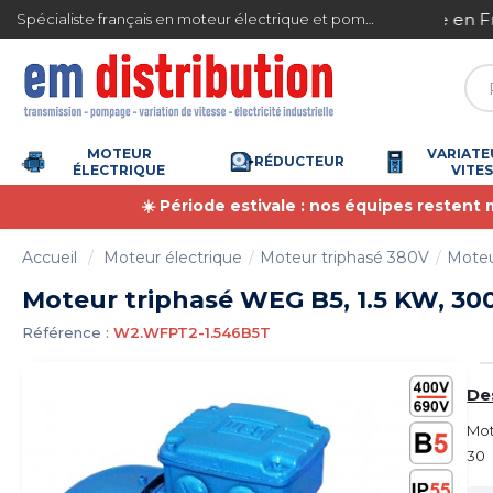
Gestion des cookies
ite en France métropolitaine à partir de 360 € TTC
Spécialiste français en moteur électrique et pompe à eau
MOTEUR
VARIATE
RÉDUCTEUR
ÉLECTRIQUE
VITE
☀️ Période estivale : nos équipes restent
Accueil
Moteur électrique
Moteur triphasé 380V
Moteu
Moteur triphasé WEG B5, 1.5 KW, 300
Référence :
W2.WFPT2-1.546B5T
De
Mot
30