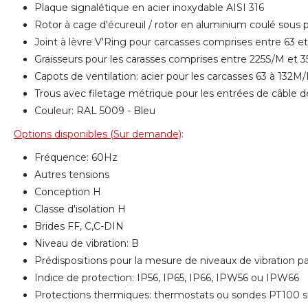
Plaque signalétique en acier inoxydable AISI 316
Rotor à cage d'écureuil / rotor en aluminium coulé sous
Joint à lèvre V'Ring pour carcasses comprises entre 63 
Graisseurs pour les carasses comprises entre 225S/M et
Capots de ventilation: acier pour les carcasses 63 à 132
Trous avec filetage métrique pour les entrées de câble d
Couleur: RAL 5009 - Bleu
Options disponibles (Sur demande)
:
Fréquence: 60Hz
Autres tensions
Conception H
Classe d'isolation H
Brides FF, C,C-DIN
Niveau de vibration: B
Prédispositions pour la mesure de niveaux de vibration 
Indice de protection: IP56, IP65, IP66, IPW56 ou IPW66
Protections thermiques: thermostats ou sondes PT100 su