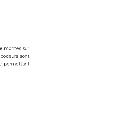
re montés sur
s codeurs sont
ie permettant