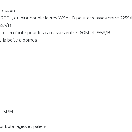
 pression
et 200L, et joint double lèvres WSeal® pour carcasses entre 225
 355A/B
M/L et en fonte pour les carcasses entre 160M et 355A/B
e la boîte à bornes
par SPM
r bobinages et paliers