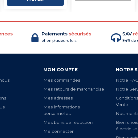
COMMANDE
ences
Paiements
sécurisés
SAV
ré
et en plusieurs fois
94% de c
MON COMPTE
NOTRE S
nous
Mes commandes
Notre FA
Mes retours de marchandise
Notre Ser
ons
Mes adresses
Condition
Vente
us
Mes informations
personnelles
Nos menti
Mes bons de réduction
Bien chois
électrique
Me connecter
Bien chois