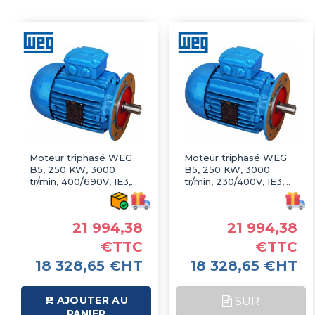
Moteur triphasé WEG
Moteur triphasé WEG
B5, 250 KW, 3000
B5, 250 KW, 3000
tr/min, 400/690V, IE3,
tr/min, 230/400V, IE3,
Fonte
Fonte
21 994,38
21 994,38
€TTC
€TTC
18 328,65 €HT
18 328,65 €HT
AJOUTER AU
SUR
PANIER