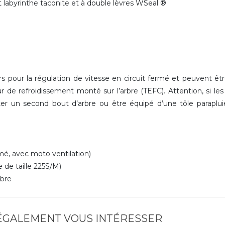
int labyrinthe taconite et à double lèvres WSeal ®
 pour la régulation de vitesse en circuit fermé et peuvent êt
r de refroidissement monté sur l’arbre (TEFC). Attention, si le
r un second bout d’arbre ou être équipé d’une tôle paraplu
é, avec moto ventilation)
 de taille 225S/M)
rbre
 ÉGALEMENT VOUS INTÉRESSER