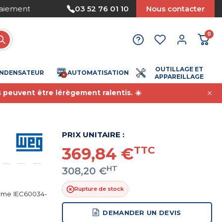
Nous acceptons le paiement par mandat
03 52 76 01 10
Nous contacter
0
OUTILLAGE ET
NDENSATEUR
AUTOMATISATION
APPAREILLAGE
s peuvent être lérègement ralentis. ☀️
PRIX UNITAIRE :
369,84 €
TTC
HT
308,20 €
Rupture de stock
orme IEC60034-
DEMANDER UN DEVIS