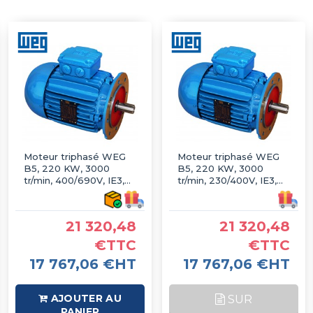
Moteur triphasé WEG
Moteur triphasé WEG
B5, 220 KW, 3000
B5, 220 KW, 3000
tr/min, 400/690V, IE3,
tr/min, 230/400V, IE3,
Fonte
Fonte
21 320,48
21 320,48
€TTC
€TTC
17 767,06 €HT
17 767,06 €HT
AJOUTER AU
SUR
PANIER