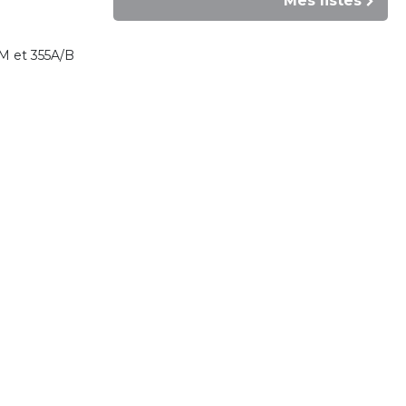
Mes listes
S/M et 355A/B