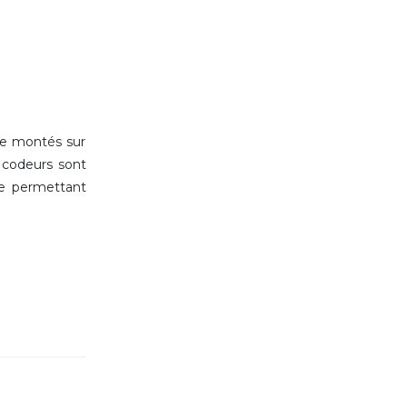
re montés sur
s codeurs sont
ie permettant