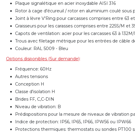
Plaque signalétique en acier inoxydable AISI 316
Rotor à cage d'écureuil / rotor en aluminium coulé sous
Joint à lèvre V'Ring pour carcasses comprises entre 63 
Graisseurs pour les carasses comprises entre 225S/M et
Capots de ventilation: acier pour les carcasses 63 à 132
Trous avec filetage métrique pour les entrées de câble d
Couleur: RAL 5009 - Bleu
Options disponibles (Sur demande)
:
Fréquence: 60Hz
Autres tensions
Conception H
Classe d'isolation H
Brides FF, C,C-DIN
Niveau de vibration: B
Prédispositions pour la mesure de niveaux de vibration 
Indice de protection: IP56, IP65, IP66, IPW56 ou IPW66
Protections thermiques: thermostats ou sondes PT100 su