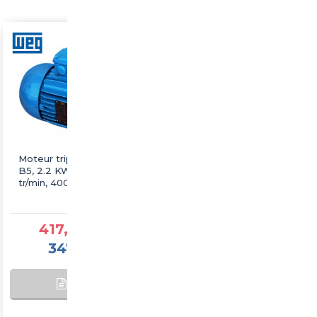
Moteur triphasé WEG
Moteur triphasé WEG
B5, 2.2 KW, 3000
B5, 22 KW, 3000 tr/min,
tr/min, 400/690V, IE3,
400/690V, IE3, Fonte
Fonte
417,25 €TTC
1 877,60 €TTC
347,71 €HT
1 564,67 €HT
AJOUTER AU
SUR
PANIER
COMMANDE