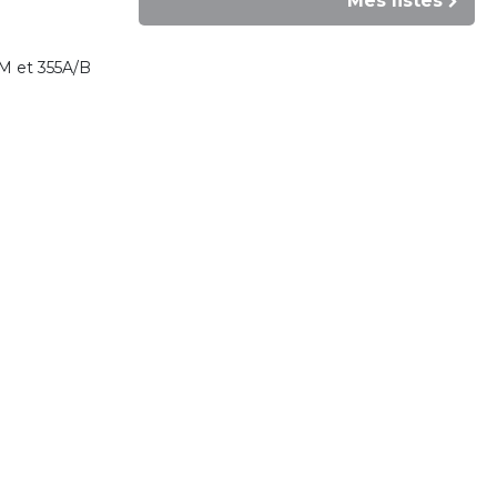
Mes listes
S/M et 355A/B