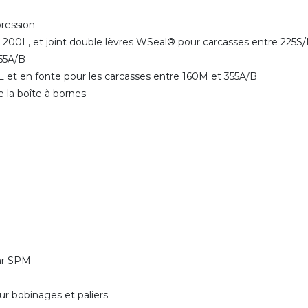
 pression
et 200L, et joint double lèvres WSeal® pour carcasses entre 225
 355A/B
M/L et en fonte pour les carcasses entre 160M et 355A/B
e la boîte à bornes
par SPM
r bobinages et paliers