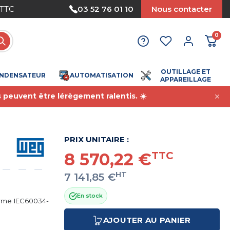
 sécurisé
03 52 76 01 10
Nous contacter
0
OUTILLAGE ET
NDENSATEUR
AUTOMATISATION
APPAREILLAGE
s peuvent être lérègement ralentis. ☀️
PRIX UNITAIRE :
8 570,22 €
TTC
HT
7 141,85 €
En stock
orme IEC60034-
AJOUTER AU PANIER