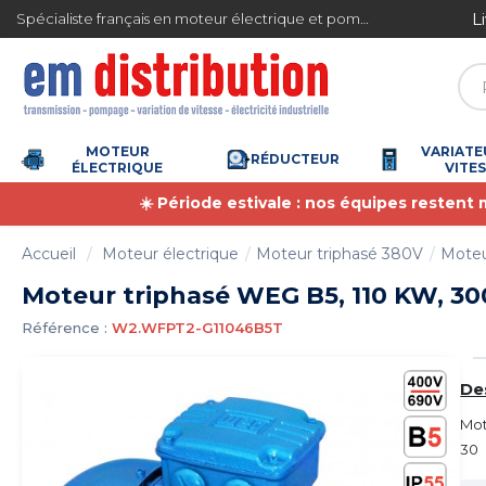
Gestion des cookies
Livraison gratuite en France m
Spécialiste français en moteur électrique et pompe à eau
6365 avis)
MOTEUR
VARIATE
RÉDUCTEUR
ÉLECTRIQUE
VITE
☀️ Période estivale : nos équipes restent
Accueil
Moteur électrique
Moteur triphasé 380V
Moteu
Moteur triphasé WEG B5, 110 KW, 300
Référence :
W2.WFPT2-G11046B5T
De
Mot
30