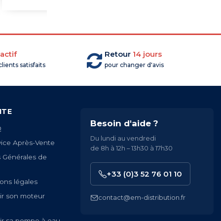
actif
Retour
14 jours
lients satisfaits
pour changer d'avis
ITE
Besoin d'aide ?
Q
Du lundi au vendredi
vice Après-Vente
de 8h à 12h – 13h30 à 17h30
s Générales de
+33 (0)3 52 76 01 10
ons légales
ir son moteur
contact@em-distribution.fr
ir sa pompe à eau