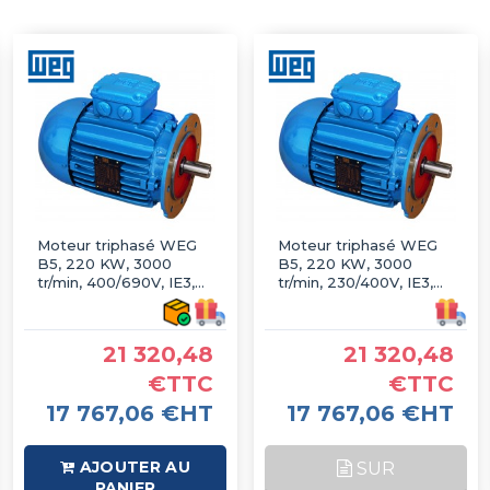
Moteur triphasé WEG
Moteur triphasé WEG
B5, 220 KW, 3000
B5, 220 KW, 3000
tr/min, 400/690V, IE3,
tr/min, 230/400V, IE3,
Fonte
Fonte
21 320,48
21 320,48
€TTC
€TTC
17 767,06 €HT
17 767,06 €HT
AJOUTER AU
SUR
PANIER