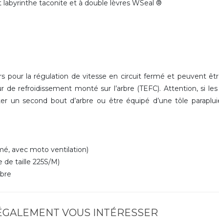
int labyrinthe taconite et à double lèvres WSeal ®
 pour la régulation de vitesse en circuit fermé et peuvent êt
r de refroidissement monté sur l’arbre (TEFC). Attention, si le
r un second bout d’arbre ou être équipé d’une tôle paraplu
é, avec moto ventilation)
 de taille 225S/M)
rbre
 ÉGALEMENT VOUS INTÉRESSER