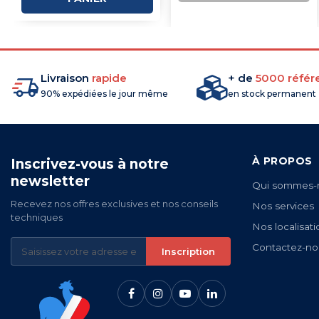
COMMANDE
Livraison
rapide
+ de
5000 référ
90% expédiées le jour même
en stock permanent
À PROPOS
Inscrivez-vous à notre
newsletter
Qui sommes-
Recevez nos offres exclusives et nos conseils
Nos services
techniques
Nos localisati
Contactez-no
Inscription