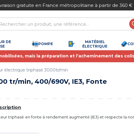
étropolitaine à partir de 360 € TTC
Paiement
UR DE
MATÉRIEL
POMPE
CO
SSE
ÉLECTRIQUE
 mobilisées, mais la préparation et l’acheminement des coli
r électrique triphasé 3000tr/min
0 tr/min, 400/690V, IE3, Fonte
scription
eur triphasé en fonte à rendement augmenté (IE3) et respecte la n