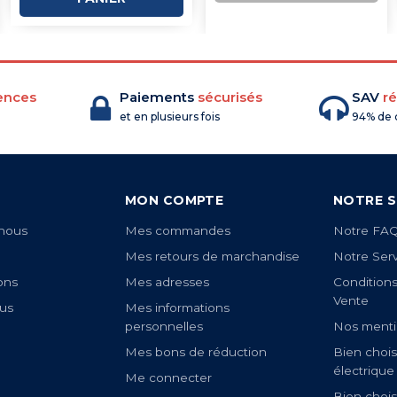
COMMANDE
ences
Paiements
sécurisés
SAV
ré
et en plusieurs fois
94% de c
MON COMPTE
NOTRE S
nous
Mes commandes
Notre FA
Mes retours de marchandise
Notre Ser
ons
Mes adresses
Condition
Vente
us
Mes informations
personnelles
Nos menti
Mes bons de réduction
Bien chois
électrique
Me connecter
Bien chois