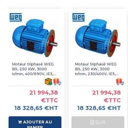
Moteur triphasé WEG
Moteur triphasé WEG
B5, 250 KW, 3000
B5, 250 KW, 3000
tr/min, 400/690V, IE3,
tr/min, 230/400V, IE3,
Fonte
Fonte
21 994,38
21 994,38
€TTC
€TTC
18 328,65 €HT
18 328,65 €HT
AJOUTER AU
SUR
PANIER