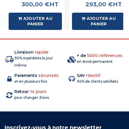
300,00 €HT
293,00 €HT
AJOUTER AU
AJOUTER AU
PANIER
PANIER
Livraison
rapide
+ de
5000 références
90% expédiées le jour
en stock permanent
même
Paiements
sécurisés
SAV
réactif
et en plusieurs fois
94% de clients satisfaits
Retour
14 jours
pour changer d'avis
Inscrivez-vous à notre newsletter