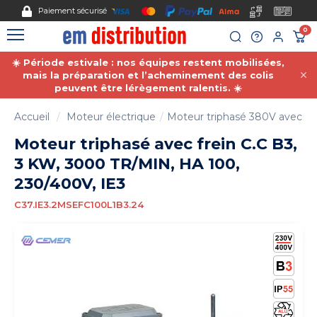
Gestion des cookies
Paiement sécurisé
0
☀️ Période estivale : nos équipes restent mobilisées,
mais la préparation et l’acheminement des colis
peuvent être lérègement ralentis. ☀️
Accueil
Moteur électrique
Moteur triphasé 380V avec fre
Moteur triphasé avec frein C.C B3,
3 KW, 3000 TR/MIN, HA 100,
230/400V, IE3
C37.IE3.2MSEFC100L1B3.24