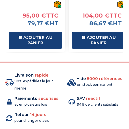
- 4 sorties relais - IMO
- 4 sorties relais - IMO
95,00 €TTC
104,00 €TTC
79,17 €HT
86,67 €HT
AJOUTER AU
AJOUTER AU
PANIER
PANIER
Livraison
rapide
+ de
5000 références
90% expédiées le jour
en stock permanent
même
Paiements
sécurisés
SAV
réactif
et en plusieurs fois
94% de clients satisfaits
Retour
14 jours
pour changer d'avis