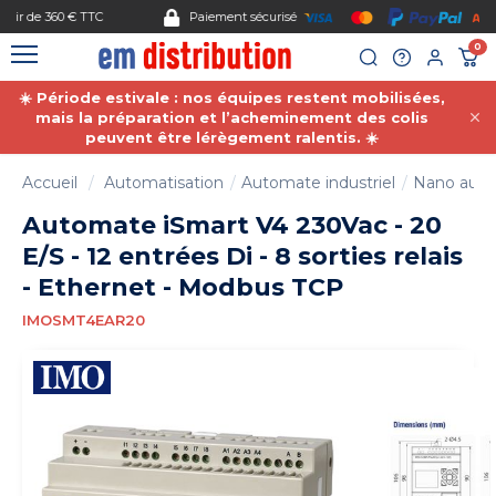
Gestion des cookies
Paiement sécurisé
0
☀️ Période estivale : nos équipes restent mobilisées,
mais la préparation et l’acheminement des colis
peuvent être lérègement ralentis. ☀️
Accueil
Automatisation
Automate industriel
Nano auto
Automate iSmart V4 230Vac - 20
E/S - 12 entrées Di - 8 sorties relais
- Ethernet - Modbus TCP
IMOSMT4EAR20