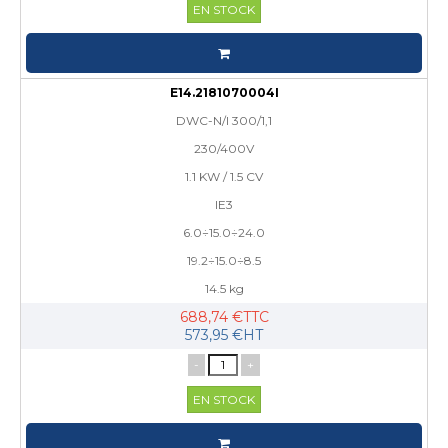
EN STOCK
E14.2181070004I
DWC-N/I 300/1,1
230/400V
1.1 KW / 1.5 CV
IE3
6.0÷15.0÷24.0
19.2÷15.0÷8.5
14.5 kg
688,74 €TTC
573,95 €HT
-
+
EN STOCK