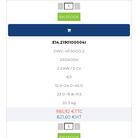
-
+
EN STOCK
E14.2190100004I
DWC-V/I 500/2,2
230/400V
2.2 KW / 3 CV
IE3
12.0÷24.0÷45.0
23.0÷19.8÷11.5
20.3 kg
985,92 €TTC
821,60 €HT
-
+
EN STOCK