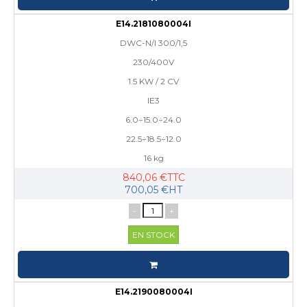
E14.2181080004I
DWC-N/I 300/1,5
230/400V
1.5 KW / 2 CV
IE3
6.0÷15.0÷24.0
22.5÷18.5÷12.0
16 kg
840,06 €TTC
700,05 €HT
-
+
EN STOCK
E14.2190080004I