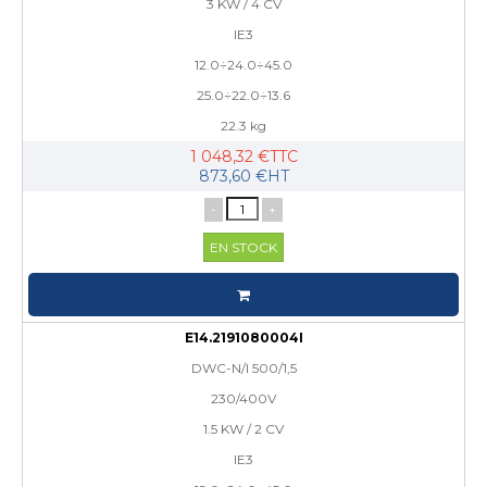
3 KW / 4 CV
IE3
12.0÷24.0÷45.0
25.0÷22.0÷13.6
22.3 kg
1 048,32 €TTC
873,60 €HT
-
+
EN STOCK
E14.2191080004I
DWC-N/I 500/1,5
230/400V
1.5 KW / 2 CV
IE3