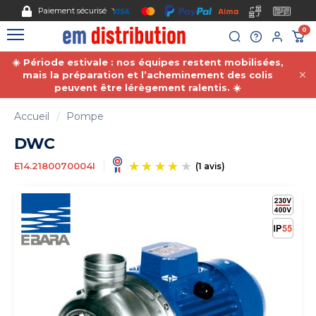
Gestion des cookies
Paiement sécurisé
0
☀️ Période estivale : nos équipes restent mobilisées,
mais la préparation et l’acheminement des colis
peuvent être lérègement ralentis. ☀️
Accueil
Pompe
DWC
E14.2180070004I
(1 avis)