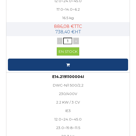
12.0÷24.0÷45.0
17.0÷14.0÷6.2
16.5 kg
886,08 €TTC
738,40 €HT
-
+
EN STOCK
E14.2191100004I
DWC-N/I 500/2,2
230/400V
2.2 KW / 3 CV
IE3
12.0÷24.0÷45.0
23.0÷19.8÷11.5