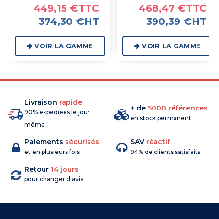
449,15 €TTC
468,47 €TTC
374,30 €HT
390,39 €HT
VOIR LA GAMME
VOIR LA GAMME
Livraison
rapide
+ de
5000 références
90% expédiées le jour
en stock permanent
même
Paiements
sécurisés
SAV
réactif
et en plusieurs fois
94% de clients satisfaits
Retour
14 jours
pour changer d'avis