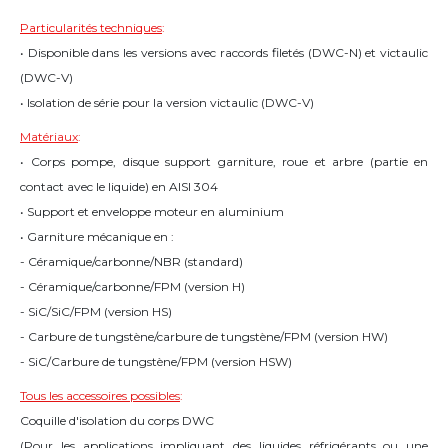
Particularités techniques
:
• Disponible dans les versions avec raccords filetés (DWC-N) et victaulic
(DWC-V)
• Isolation de série pour la version victaulic (DWC-V)
Matériaux
:
• Corps pompe, disque support garniture, roue et arbre (partie en
contact avec le liquide) en AISI 304
• Support et enveloppe moteur en aluminium
• Garniture mécanique en :
- Céramique/carbonne/NBR (standard)
- Céramique/carbonne/FPM (version H)
- SiC/SiC/FPM (version HS)
- Carbure de tungstène/carbure de tungstène/FPM (version HW)
- SiC/Carbure de tungstène/FPM (version HSW)
Tous les accessoires possibles
:
Coquille d'isolation du corps DWC
(Pour les applications impliquant des liquides réfrigérants ou une