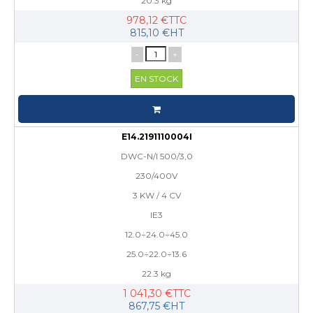
20.3 kg
978,12 €TTC
815,10 €HT
-
+
EN STOCK
E14.2191110004I
DWC-N/I 500/3,0
230/400V
3 KW / 4 CV
IE3
12.0÷24.0÷45.0
25.0÷22.0÷13.6
22.3 kg
1 041,30 €TTC
867,75 €HT