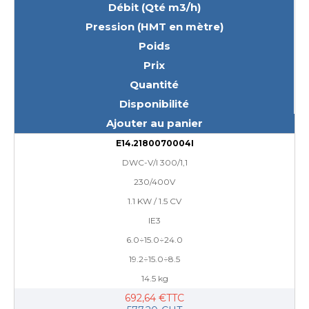
Débit (Qté m3/h)
Pression (HMT en mètre)
Poids
Prix
Quantité
Disponibilité
Ajouter au panier
E14.2180070004I
DWC-V/I 300/1,1
230/400V
1.1 KW / 1.5 CV
IE3
6.0÷15.0÷24.0
19.2÷15.0÷8.5
14.5 kg
692,64 €TTC