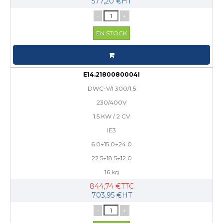
577,20 €HT
-
+
EN STOCK
E14.2180080004I
DWC-V/I 300/1,5
230/400V
1.5 KW / 2 CV
IE3
6.0÷15.0÷24.0
22.5÷18.5÷12.0
16 kg
844,74 €TTC
703,95 €HT
-
+