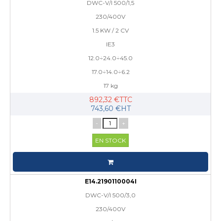
DWC-V/I 500/1,5
230/400V
1.5 KW / 2 CV
IE3
12.0÷24.0÷45.0
17.0÷14.0÷6.2
17 kg
892,32 €TTC
743,60 €HT
-
+
EN STOCK
E14.2190110004I
DWC-V/I 500/3,0
230/400V