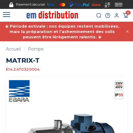
Gestion des cookies
Paiement sécurisé
0
☀️ Période estivale : nos équipes restent mobilisées,
mais la préparation et l’acheminement des colis
peuvent être lérègement ralentis. ☀️
Accueil
Pompe
MATRIX-T
E14.2470320004