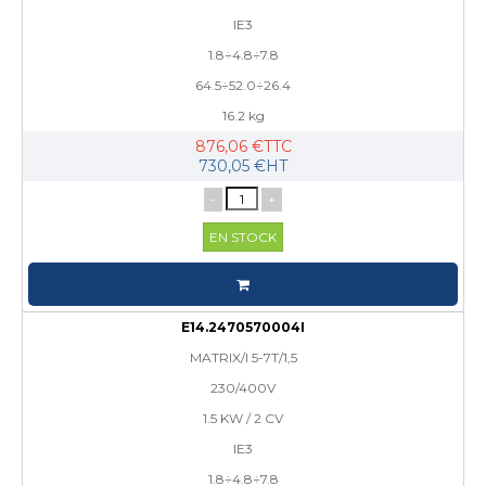
IE3
1.8÷4.8÷7.8
64.5÷52.0÷26.4
16.2 kg
876,06 €TTC
730,05 €HT
-
+
EN STOCK
E14.2470570004I
MATRIX/I 5-7T/1,5
230/400V
1.5 KW / 2 CV
IE3
1.8÷4.8÷7.8