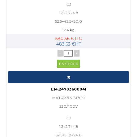
IE3
1.2÷2.7÷4.8
52.5÷42.5÷20.0
12.4 kg
580,36 €TTC
483,63 €HT
-
+
EN STOCK
E14.2470360004I
MATRIX/I 3-6T/0,9
230/400V
IE3
1.2÷2.7÷4.8
62.5÷51.0÷24.0