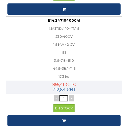
E14.2471040004I
MATRIX/I 10-4T/1,5
230/400V
1.5 KW / 2 CV
IE3
3.6÷7.8÷15.0
44.5÷38.1÷11.6
17.3 kg
855,41 €TTC
712,84 €HT
-
+
EN STOCK