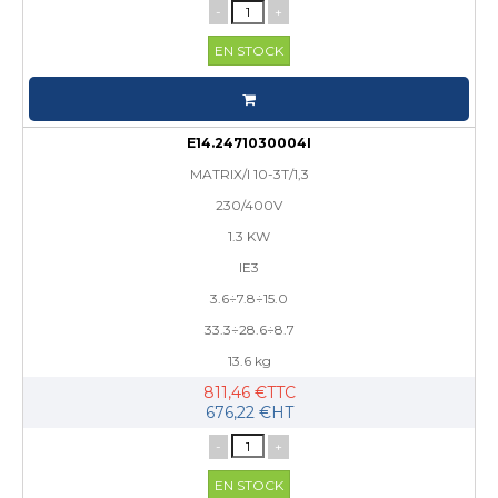
-
+
EN STOCK
E14.2471030004I
MATRIX/I 10-3T/1,3
230/400V
1.3 KW
IE3
3.6÷7.8÷15.0
33.3÷28.6÷8.7
13.6 kg
811,46 €TTC
676,22 €HT
-
+
EN STOCK