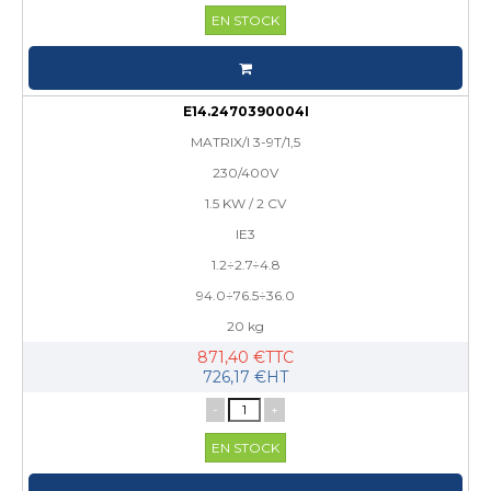
EN STOCK
E14.2470390004I
MATRIX/I 3-9T/1,5
230/400V
1.5 KW / 2 CV
IE3
1.2÷2.7÷4.8
94.0÷76.5÷36.0
20 kg
871,40 €TTC
726,17 €HT
-
+
EN STOCK