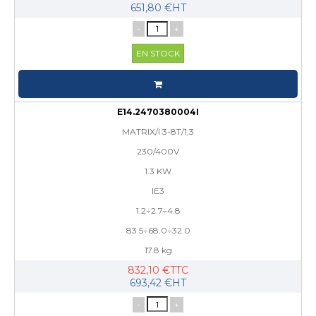
651,80 €HT
-
+
EN STOCK
E14.2470380004I
MATRIX/I 3-8T/1,3
230/400V
1.3 KW
IE3
1.2÷2.7÷4.8
83.5÷68.0÷32.0
17.8 kg
832,10 €TTC
693,42 €HT
-
+