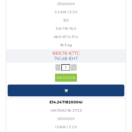
230/400V
2.2 KW / 3 CV
IE3
3.6÷7.8÷15.0
66.5÷57.0÷17.4
18.3 kg
889,78 €TTC
741,48 €HT
-
+
EN STOCK
E14.2471820004I
MATRIX/I 18-2T/1,5
230/400V
1.5 KW / 2 CV