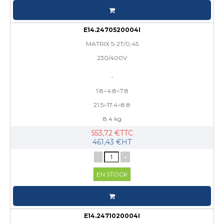
E14.2470520004I
MATRIX 5-2T/0,45
230/400V
-
1.8÷4.8÷7.8
21.5÷17.4÷8.8
8.4 kg
553,72 €TTC
461,43 €HT
-
+
EN STOCK
E14.2471020004I