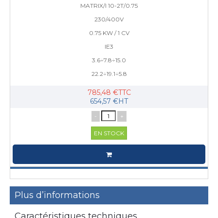
MATRIX/I 10-2T/0.75
230/400V
0.75 KW / 1 CV
IE3
3.6÷7.8÷15.0
22.2÷19.1÷5.8
785,48 €TTC
654,57 €HT
-
+
EN STOCK
Plus d’informations
Caractéristiques techniques