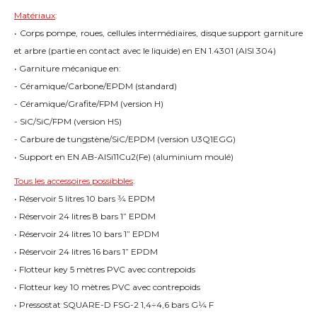
Matériaux
:
• Corps pompe, roues, cellules intermédiaires, disque support garniture
et arbre (partie en contact avec le liquide) en EN 1.4301 (AISI 304)
• Garniture mécanique en:
- Céramique/Carbone/EPDM (standard)
- Céramique/Grafite/FPM (version H)
- SiC/SiC/FPM (version HS)
- Carbure de tungstène/SiC/EPDM (version U3Q1EGG)
• Support en EN AB-AISi11Cu2(Fe) (aluminium moulé)
Tous les accessoires possibbles
:
• Réservoir 5 litres 10 bars 3⁄4 EPDM
• Réservoir 24 litres 8 bars 1” EPDM
• Réservoir 24 litres 10 bars 1” EPDM
• Réservoir 24 litres 16 bars 1” EPDM
• Flotteur key 5 mètres PVC avec contrepoids
• Flotteur key 10 mètres PVC avec contrepoids
• Pressostat SQUARE-D FSG-2 1,4÷4,6 bars G1⁄4 F