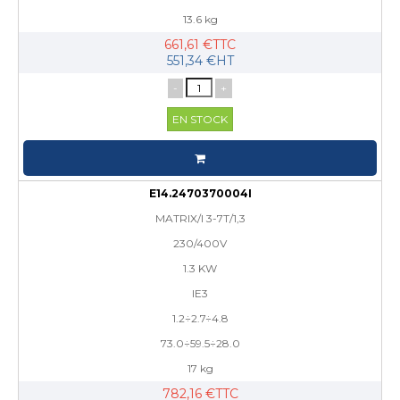
13.6 kg
661,61 €TTC
551,34 €HT
-
+
EN STOCK
E14.2470370004I
MATRIX/I 3-7T/1,3
230/400V
1.3 KW
IE3
1.2÷2.7÷4.8
73.0÷59.5÷28.0
17 kg
782,16 €TTC