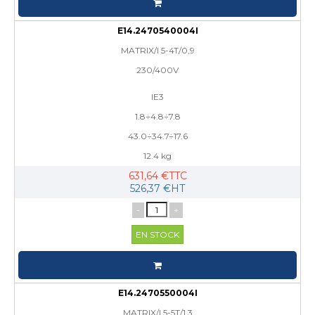
E14.2470540004I
MATRIX/I 5-4T/0,9
230/400V
IE3
1.8÷4.8÷7.8
43.0÷34.7÷17.6
12.4 kg
631,64 €TTC
526,37 €HT
-
+
EN STOCK
E14.2470550004I
MATRIX/I 5-5T/1,3