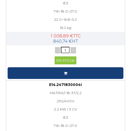
IE3
7.8÷18.0÷27.0
22.0÷16.8÷5.2
16.2 kg
1 008,89 €TTC
840,74 €HT
-
+
EN STOCK
E14.2471830004I
MATRIX/I 18-3T/2,2
230/400V
2.2 KW / 3 CV
IE3
7.8÷18.0÷27.0