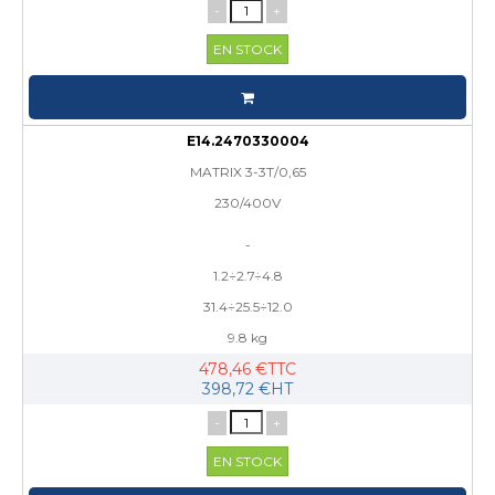
-
+
EN STOCK
E14.2470330004
MATRIX 3-3T/0,65
230/400V
-
1.2÷2.7÷4.8
31.4÷25.5÷12.0
9.8 kg
478,46 €TTC
398,72 €HT
-
+
EN STOCK