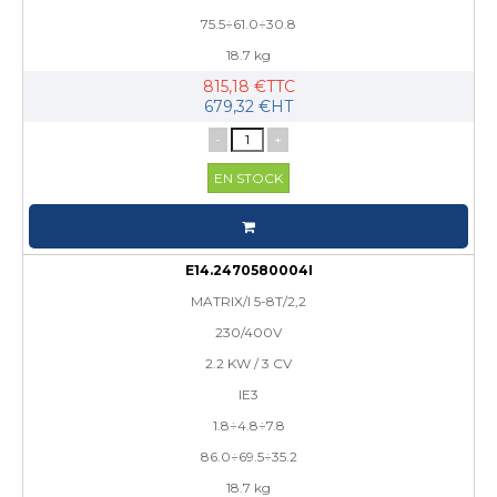
75.5÷61.0÷30.8
18.7 kg
815,18 €TTC
679,32 €HT
-
+
EN STOCK
E14.2470580004I
MATRIX/I 5-8T/2,2
230/400V
2.2 KW / 3 CV
IE3
1.8÷4.8÷7.8
86.0÷69.5÷35.2
18.7 kg