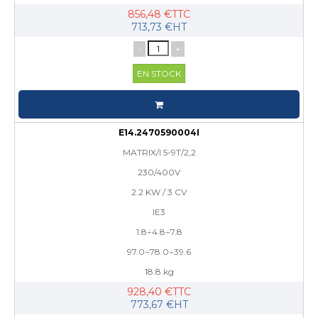
856,48 €TTC
713,73 €HT
-
+
EN STOCK
E14.2470590004I
MATRIX/I 5-9T/2,2
230/400V
2.2 KW / 3 CV
IE3
1.8÷4.8÷7.8
97.0÷78.0÷39.6
18.8 kg
928,40 €TTC
773,67 €HT