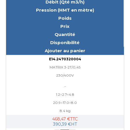
Débit (Qté m3/h)
Pression (HMT en mètre)
Poids
Prix
Quantité
Disponibilité
Ajouter au panier
E14.2470320004
MATRIX 3-2T/0,45
230/400V
-
1.2÷2.7÷4.8
20.9÷17.0÷8.0
8.4 kg
468,47 €TTC
390,39 €HT