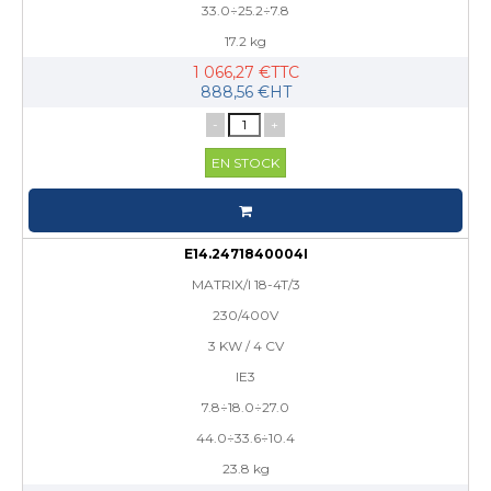
33.0÷25.2÷7.8
17.2 kg
1 066,27 €TTC
888,56 €HT
-
+
EN STOCK
E14.2471840004I
MATRIX/I 18-4T/3
230/400V
3 KW / 4 CV
IE3
7.8÷18.0÷27.0
44.0÷33.6÷10.4
23.8 kg