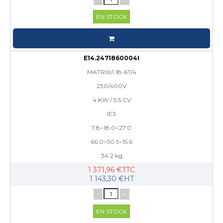
EN STOCK
E14.2471860004I
MATRIX/I 18-6T/4
230/400V
4 KW / 5.5 CV
IE3
7.8÷18.0÷27.0
66.0÷50.5÷15.6
34.2 kg
1 371,96 €TTC
1 143,30 €HT
-
+
EN STOCK