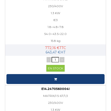
230/400V
1.3 KW
IE3
1.8÷4.8÷7.8
54.0÷43.5÷22.0
15.8 kg
772,16 €TTC
643,47 €HT
-
+
EN STOCK
E14.2470560004I
MATRIX/I 5-6T/1,3
230/400V
1.3 KW