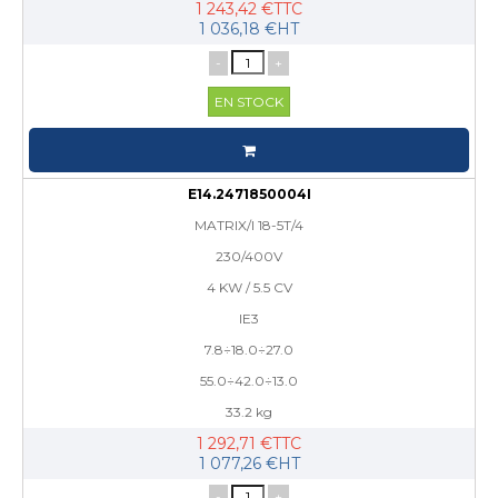
1 243,42 €TTC
1 036,18 €HT
-
+
EN STOCK
E14.2471850004I
MATRIX/I 18-5T/4
230/400V
4 KW / 5.5 CV
IE3
7.8÷18.0÷27.0
55.0÷42.0÷13.0
33.2 kg
1 292,71 €TTC
1 077,26 €HT
-
+