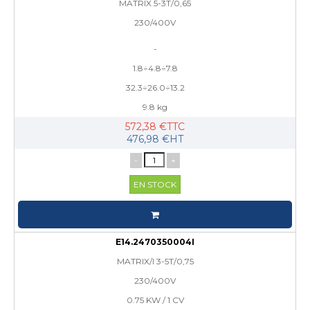
MATRIX 5-3T/0,65
230/400V
-
1.8÷4.8÷7.8
32.3÷26.0÷13.2
9.8 kg
572,38 €TTC
476,98 €HT
-
+
EN STOCK
E14.2470350004I
MATRIX/I 3-5T/0,75
230/400V
0.75 KW / 1 CV