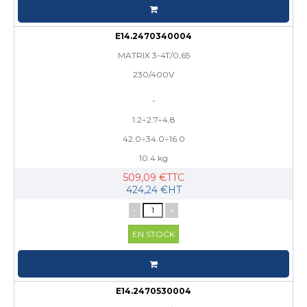
E14.2470340004
MATRIX 3-4T/0,65
230/400V
-
1.2÷2.7÷4.8
42.0÷34.0÷16.0
10.4 kg
509,09 €TTC
424,24 €HT
-
+
EN STOCK
E14.2470530004