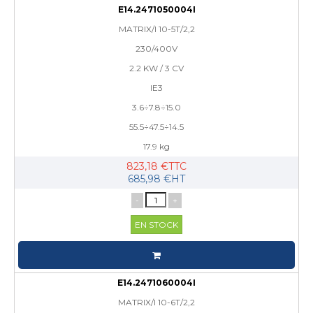
E14.2471050004I
MATRIX/I 10-5T/2,2
230/400V
2.2 KW / 3 CV
IE3
3.6÷7.8÷15.0
55.5÷47.5÷14.5
17.9 kg
823,18 €TTC
685,98 €HT
-
+
EN STOCK
E14.2471060004I
MATRIX/I 10-6T/2,2