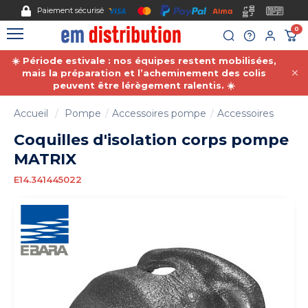
Gestion des cookies
Paiement sécurisé
0
☀️ Période estivale : nos équipes restent mobilisées,
mais la préparation et l’acheminement des colis
peuvent être lérègement ralentis. ☀️
Accueil
Pompe
Accessoires pompe
Accessoires
Coquilles d'isolation corps pompe
MATRIX
E14.341445022