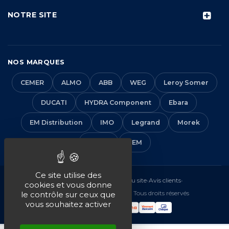
NOTRE SITE
NOS MARQUES
CEMER
ALMO
ABB
WEG
Leroy Somer
DUCATI
HYDRA Component
Ebara
EM Distribution
IMO
Legrand
Morek
Solera
VEM
Ce site utilise des
Mentions légales
•
CGV
•
Plan du site
•
Avis clients
•
cookies et vous donne
© 2016-2026 EM Distribution - Tous droits réservés
le contrôle sur ceux que
vous souhaitez activer