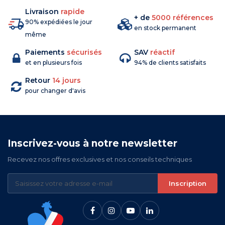
Livraison
rapide
+ de
5000 références
90% expédiées le jour
en stock permanent
même
Paiements
sécurisés
SAV
réactif
et en plusieurs fois
94% de clients satisfaits
Retour
14 jours
pour changer d'avis
Inscrivez-vous à notre newsletter
Recevez nos offres exclusives et nos conseils techniques
Inscription