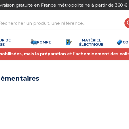
ivraison gratuite en France métropolitaine à partir de 360 €
UR DE
MATÉRIEL
POMPE
CO
SSE
ÉLECTRIQUE
 mobilisées, mais la préparation et l’acheminement des coli
plémentaires