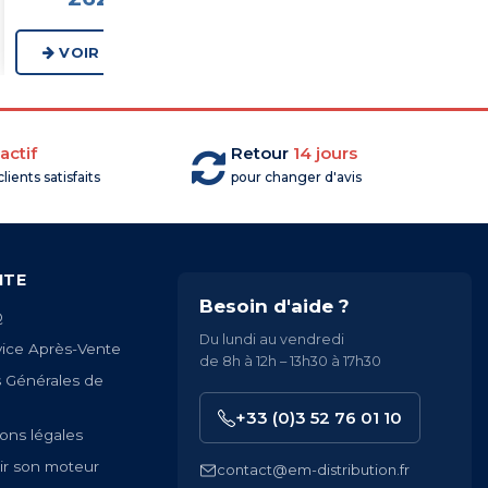
VOIR LA GAMME
VOIR LA GAMME
actif
Retour
14 jours
lients satisfaits
pour changer d'avis
ITE
Besoin d'aide ?
Q
Du lundi au vendredi
vice Après-Vente
de 8h à 12h – 13h30 à 17h30
s Générales de
+33 (0)3 52 76 01 10
ons légales
ir son moteur
contact@em-distribution.fr