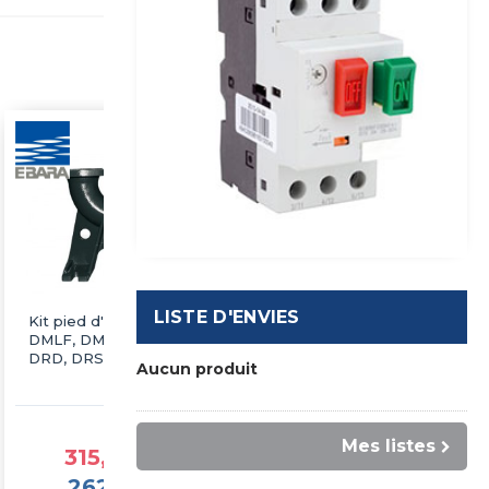
LISTE D'ENVIES
Kit pied d'assise pour
Coude de refoulement
DMLF, DMLVF, DSF,
DRD, DRS
Aucun produit
à partir de
183,30 €TTC
à partir de
Mes listes
152,75 €HT
315,14 €TTC
262,62 €HT