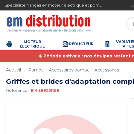
Gestion des cookies
L
Spécialiste français en moteur électrique et pompe à eau
4.7
/
5
(6358 avis)
MOTEUR
VARIATE
RÉDUCTEUR
ÉLECTRIQUE
VITE
☀️ Période estivale : nos équipes restent
Accueil
Pompe
Accessoires pompe
Accessoires
Griffes et brides d'adaptation com
Référence :
E14.369251166