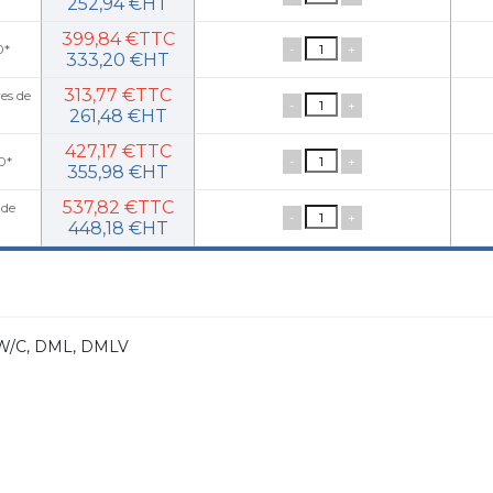
252,94 €HT
399,84 €TTC
-
+
0*
333,20 €HT
313,77 €TTC
es de
-
+
261,48 €HT
427,17 €TTC
-
+
0*
355,98 €HT
537,82 €TTC
 de
-
+
448,18 €HT
L W/C, DML, DMLV