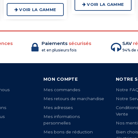
VOIR LA GAMME
VOIR LA GAMME
ences
Paiements
sécurisés
SAV
ré
et en plusieurs fois
94% de c
MON COMPTE
NOTRE S
nous
Mes commandes
Notre FA
Mes retours de marchandise
Notre Ser
ons
Mes adresses
Condition
Vente
us
Mes informations
personnelles
Nos menti
Mes bons de réduction
Bien chois