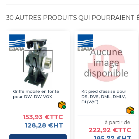
30 AUTRES PRODUITS QUI POURRAIENT
Griffe mobile en fonte
Kit pied d'assise pour
pour DW-DW VOX
DS, DVS, DML, DMLV,
DL(W/C)
153,93 €TTC
à partir de
128,28 €HT
222,92 €TTC
185,77 €HT