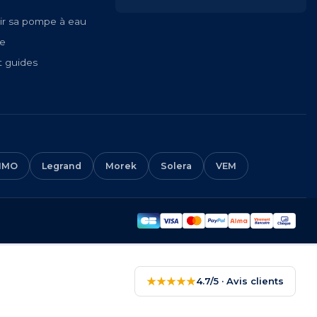
ir sa pompe à eau
te
t guides
IMO
Legrand
Morek
Solera
VEM
★★★★★
4.7/5 · Avis clients