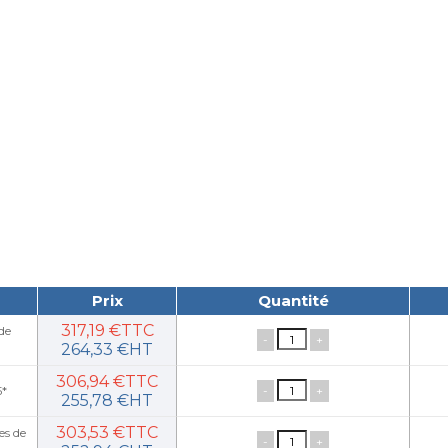
Prix
Quantité
317,19 €TTC
de
-
+
264,33 €HT
306,94 €TTC
-
+
5*
255,78 €HT
303,53 €TTC
es de
-
+