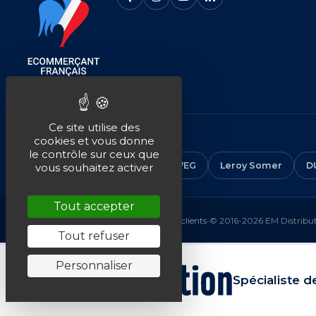
Ce site utilise des
NOS MARQUES
cookies et vous donne
le contrôle sur ceux que
CEMER
ALMO
ABB
WEG
Leroy Somer
D
vous souhaitez activer
Tout accepter
Mentions légales
•
CGV
•
Plan du site
•
Avis clients
•
© 2016-2026 EM Distributi
Tout refuser
Personnaliser
Spécialiste d