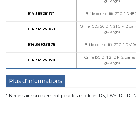
guidage)
E14.369251174
Bride pour griffe 2TG F DN8
Griffe 100x150 DIN 2TG F (2 barr
E14.369251169
guidage)
E14.369251175
Bride pour griffe 2TG F DN10
Griffe 150 DIN 2TG F (2 barres
E14.369251170
guidage)
Plus d’informations
* Nécessaire uniquement pour les modèles DS, DVS, DL-D