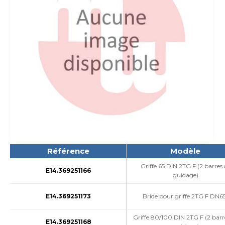
Référence
Modèle
Griffe 65 DIN 2TG F (2 barres 
E14.369251166
guidage)
E14.369251173
Bride pour griffe 2TG F DN6
Griffe 80/100 DIN 2TG F (2 barr
E14.369251168