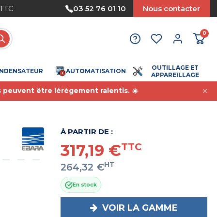
 TTC
Paiement sécurisé
03 52 76 01 10
Nous contacter
0
OUTILLAGE ET
NDENSATEUR
AUTOMATISATION
APPAREILLAGE
s peuvent être lérègement ralentis. ☀️
À PARTIR DE :
317,19 €
TTC
HT
264,32 €
En stock
VOIR LA GAMME