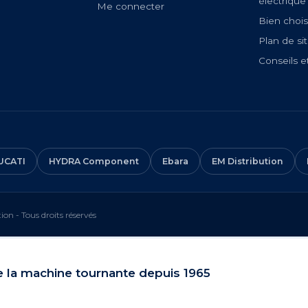
électrique
Me connecter
Bien chois
Plan de si
Conseils e
UCATI
HYDRA Component
Ebara
EM Distribution
on - Tous droits réservés
e la machine tournante depuis 1965