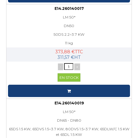
E14.260140017
LM 50*
DN50
50DS 2.2÷3.7 KW
11 kg
373,88 €TTC
311,57 €HT
-
+
EN STOCK
E14.260140019
LM 50*
DN65 - DN80
65DS 1.5 KW, 65DVS 1.5÷3.7 KW, 80DVS 1.5÷3.7 KW, 65DLW/C 1.5 KW
et 65DL 1.5 KW