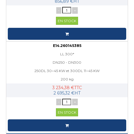
856,89 €HT
-
+
EN STOCK
E14.260145385
LL 300*
DN250 - DN300
250DL 30÷45 KW et 300DL 11÷45 KW
200 kg
3 234,38 €TTC
2 695,32 €HT
-
+
EN STOCK