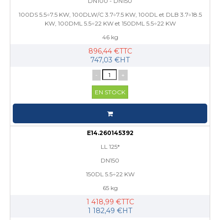
DN100 - DN150
100DS 5.5÷7.5 KW, 100DLW/C 3.7÷7.5 KW, 100DL et DLB 3.7÷18.5
KW, 100DML 5.5÷22 KW et 150DML 5.5÷22 KW
46 kg
896,44 €TTC
747,03 €HT
-
+
EN STOCK
E14.260145392
LL 125*
DN150
150DL 5.5÷22 KW
65 kg
1 418,99 €TTC
1 182,49 €HT