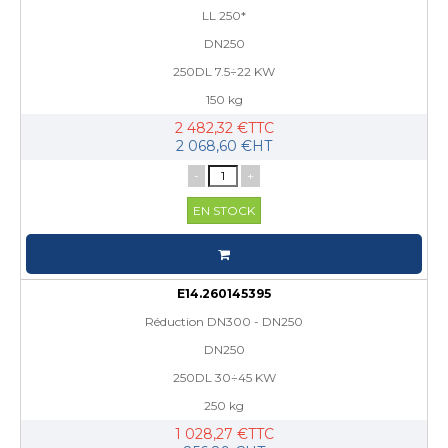
LL 250*
DN250
250DL 7.5÷22 KW
150 kg
2 482,32 €TTC
2 068,60 €HT
-
+
EN STOCK
E14.260145395
Réduction DN300 - DN250
DN250
250DL 30÷45 KW
250 kg
1 028,27 €TTC