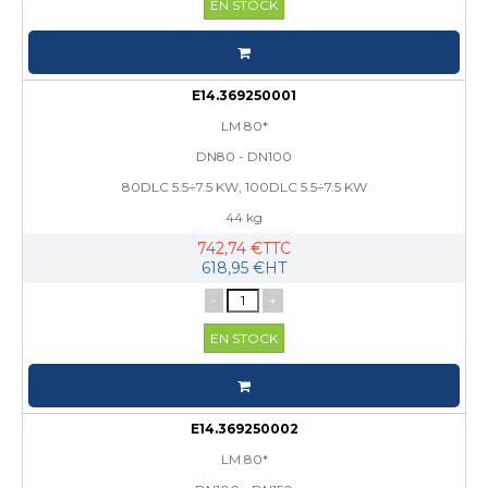
EN STOCK
E14.369250001
LM 80*
DN80 - DN100
80DLC 5.5÷7.5 KW, 100DLC 5.5÷7.5 KW
44 kg
742,74 €TTC
618,95 €HT
-
+
EN STOCK
E14.369250002
LM 80*