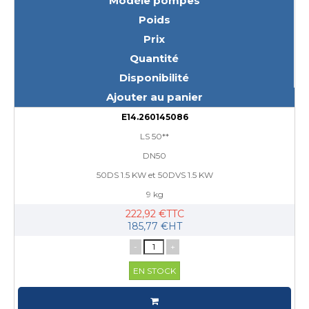
Modèle pompes
Poids
Prix
Quantité
Disponibilité
Ajouter au panier
E14.260145086
LS 50**
DN50
50DS 1.5 KW et 50DVS 1.5 KW
9 kg
222,92 €TTC
185,77 €HT
-
+
EN STOCK