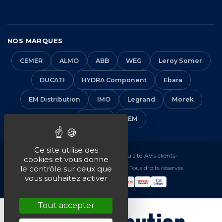
NOS MARQUES
CEMER
ALMO
ABB
WEG
Leroy Somer
DUCATI
HYDRA Component
Ebara
EM Distribution
IMO
Legrand
Morek
Solera
VEM
Ce site utilise des
Mentions légales
•
CGV
•
Plan du site
•
Avis clients
•
cookies et vous donne
© 2016-2026 EM Distribution - Tous droits réservés
le contrôle sur ceux que
vous souhaitez activer
Tout accepter