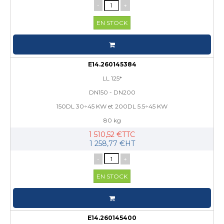
-
+
EN STOCK
E14.260145384
LL 125*
DN150 - DN200
150DL 30÷45 KW et 200DL 5.5÷45 KW
80 kg
1 510,52 €TTC
1 258,77 €HT
-
+
EN STOCK
E14.260145400