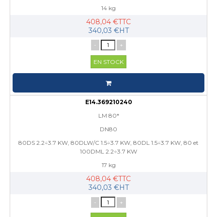
14 kg
408,04 €TTC
340,03 €HT
-
+
EN STOCK
E14.369210240
LM 80*
DN80
80DS 2.2÷3.7 KW, 80DLW/C 1.5÷3.7 KW, 80DL 1.5÷3.7 KW, 80 et
100DML 2.2÷3.7 KW
17 kg
408,04 €TTC
340,03 €HT
-
+