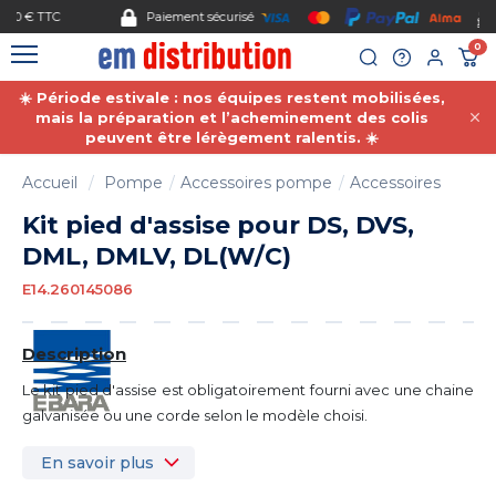
Gestion des cookies
Paiement sécurisé
0
☀️ Période estivale : nos équipes restent mobilisées,
mais la préparation et l’acheminement des colis
peuvent être lérègement ralentis. ☀️
Accueil
Pompe
Accessoires pompe
Accessoires
Kit pied d'assise pour DS, DVS,
DML, DMLV, DL(W/C)
E14.260145086
Description
Le kit pied d'assise est obligatoirement fourni avec une chaine
galvanisée ou une corde selon le modèle choisi.
En savoir plus