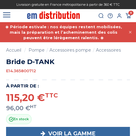
Gestion des cookies
Livraison gratuite en France métropolitaine à partir de 360 € TTC
0
☀️ Période estivale : nos équipes restent mobilisées,
mais la préparation et l’acheminement des colis
peuvent être lérègement ralentis. ☀️
Accueil
Pompe
Accessoires pompe
Accessoires
Bride D-TANK
E14.365800712
À PARTIR DE :
115,20 €
TTC
HT
96,00 €
En stock
VOIR LA GAMME