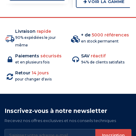
VOIR LA GAMME
Livraison
rapide
+ de
5000 références
90% expédiées le jour
en stock permanent
même
Paiements
sécurisés
SAV
réactif
et en plusieurs fois
94% de clients satisfaits
Retour
14 jours
pour changer d'avis
Inscrivez-vous à notre newsletter
Recevez nos offres exclusives et nos conseils techniques
Inscription