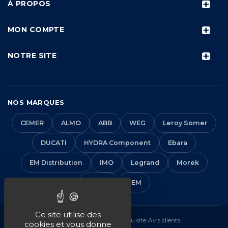
À PROPOS
MON COMPTE
NOTRE SITE
NOS MARQUES
CEMER
ALMO
ABB
WEG
Leroy Somer
DUCATI
HYDRA Component
Ebara
EM Distribution
IMO
Legrand
Morek
Solera
VEM
Ce site utilise des
Mentions légales
•
CGV
•
Plan du site
•
Avis clients
•
cookies et vous donne