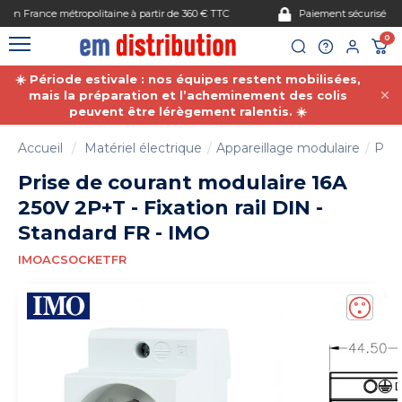
Gestion des cookies
Paiement sécurisé
0
☀️ Période estivale : nos équipes restent mobilisées,
mais la préparation et l’acheminement des colis
peuvent être lérègement ralentis. ☀️
Accueil
Matériel électrique
Appareillage modulaire
Pris
Prise de courant modulaire 16A
250V 2P+T - Fixation rail DIN -
Standard FR - IMO
IMOACSOCKETFR