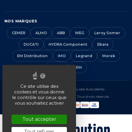
NOS MARQUES
CEMER
ALMO
ABB
WEG
Leroy Somer
DUCATI
HYDRA Component
Ebara
EM Distribution
IMO
Legrand
Morek
Solera
VEM
Ce site utilise des
Mentions légales
•
CGV
•
Plan du site
•
Avis clients
•
cookies et vous donne
© 2016-2026 EM Distribution - Tous droits réservés
le contrôle sur ceux que
vous souhaitez activer
Tout accepter
Tout refuser