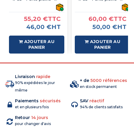
avec plaque de fond
avec plaque de fond
55,20 €TTC
60,00 €TTC
46,00 €HT
50,00 €HT
AJOUTER AU
AJOUTER AU
PANIER
PANIER
Livraison
rapide
+ de
5000 références
90% expédiées le jour
en stock permanent
même
Paiements
sécurisés
SAV
réactif
et en plusieurs fois
94% de clients satisfaits
Retour
14 jours
pour changer d'avis