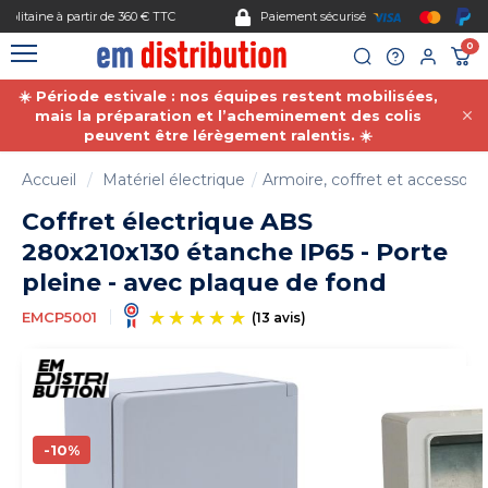
Gestion des cookies
Paiement sécurisé
0
☀️ Période estivale : nos équipes restent mobilisées,
mais la préparation et l’acheminement des colis
peuvent être lérègement ralentis. ☀️
Accueil
Matériel électrique
Armoire, coffret et accessoire
Coffret électrique ABS
280x210x130 étanche IP65 - Porte
pleine - avec plaque de fond
EMCP5001
(13 avis)
-10%